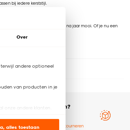
en bij iedere kerststijl.
 tegen een stootje en blijven jaar na jaar mooi. Of je nu een
e feestdagen.
Over
terwijl andere optioneel
ouden van producten in je
 op je volgende bestelling
Ruilen of
retourneren?
al onze andere klanten.
Zo werkt het
ien op onze website, maar
Ruilen en retourneren
a, alles toestaan