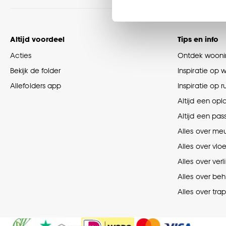
Klik op ‘Ja, alles toestaa
noodzakelijke cookies te 
Altijd voordeel
Tips en info
accepteren door op ‘Cook
Acties
Ontdek woonin
Goed om te weten is dat j
Bekijk de folder
Inspiratie op 
Allefolders app
Inspiratie op 
Altijd een opl
Altijd een pas
Alles over me
Alles over vlo
Alles over verl
Alles over be
Alles over tra