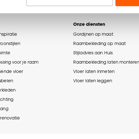
n’ om gebruik te maken van alle cookies, of klik op ‘weiger
accepteren. Je kunt er ook voor kiezen om bepaalde cookie
Onze diensten
ies aanpassen’ te klikken.
spiratie
Gordijnen op maat
e deze keuze altijd nog kan aanpassen, bekijk hiervoor o
woonstijlen
Raambekleding op maat
ruimte
Stijladvies aan Huis
ossing voor je raam
Raambekleding laten montere
sende vloer
Vloer laten inmeten
ubelen
Vloer laten leggen
erkleden
ichting
hang
prenovatie