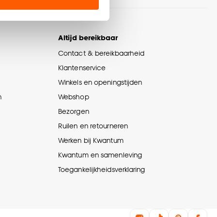
en’ om alleen de
s wel of niet te
Altijd bereikbaar
Contact & bereikbaarheid
nze
cookieverklaring
.
Klantenservice
Winkels en openingstijden
n
Webshop
Bezorgen
Ruilen en retourneren
Werken bij Kwantum
Kwantum en samenleving
Toegankelijkheidsverklaring