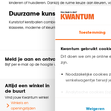
kinderen of huisdieren. Dankzij de ruime keuze aan kleuren, vo
Duurzame kunststof kerstballen v
Kunststof kerstballen combineren een stijlvolle uitstraling m
klassieke, moderne of kleurrijke kerstboom wilt versieren, ku
Toestemming
Kwantum gebruikt cooki
Dit doen we om je online e
Meld je aan en ontvang € 5,- korting op je v
zijn.
Blijf per e-mail op de hoogte van leuke aanbiedingen, inspirati
Noodzakelijke cookies z
Shop online of in onze
winkelwagentje terwijl 
Altijd een winkel in
Heb je vr
de buurt
Neem contact
Analytische cookies (op
Vind jouw Kwantum winkel
klantenservic
Winkels en
Marketing cookies (opt
Klantenser
openingstijden
Weigeren
ook buiten de website 