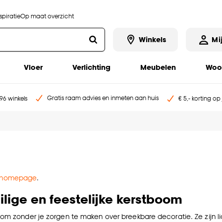
piratie
Op maat overzicht
Winkels
Mi
Vloer
Verlichting
Meubelen
Woo
Gratis raam advies en inmeten aan huis
96 winkels
€ 5,- korting op
homepage
.
ilige en feestelijke kerstboom
oom zonder je zorgen te maken over breekbare decoratie. Ze zijn l