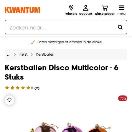
winkels
account
winkelwagen
menu
Laten bezorgen of afhalen in de winkel
Shop online of in onze 96 winkels
…
Kerst
Kerstballen
Gratis raam advies en inmeten aan huis
€ 5,- korting op je volgende bestelling
Kerstballen Disco Multicolor - 6
Stuks
5
(
2
)
-70%