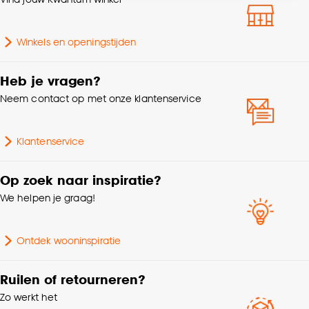
accepteren door op ‘Cookies aanpassen’ te
Gewicht
0.015 Kg
klikken.
Winkels en openingstijden
Garantietermijn
24 maanden
Goed om te weten is dat je deze keuze altijd nog
kan aanpassen, bekijk hiervoor onze
Heb je vragen?
cookieverklaring
.
Soort kerstboomversiering
Kerstballensets
Neem contact op met onze klantenservice
Hoogte
8 CM
Klantenservice
Aantal stuks
6 Stk
Op zoek naar inspiratie?
We helpen je graag!
Ontdek wooninspiratie
Ruilen of retourneren?
Zo werkt het