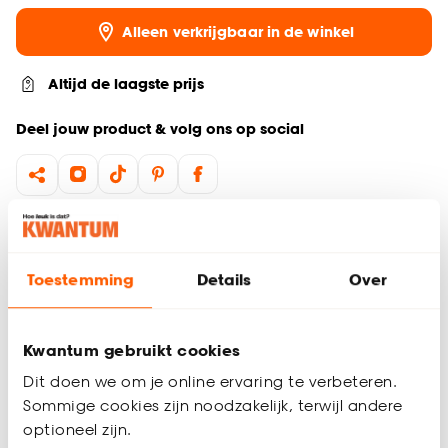
Alleen verkrijgbaar in de winkel
Altijd de laagste prijs
Deel jouw product & volg ons op social
Productomschrijving
Set van 6 stuks
Toestemming
Details
Over
Kunststof kerstballen
Perfect te combineren met andere kerstornamenten en
kerstdecoratie
Kwantum gebruikt cookies
Creëer een warme kerstsfeer met deze kunststof kerstballen
Dit doen we om je online ervaring te verbeteren.
van 6 stuks in een stijlvolle multicolor kleur. De Disco
Sommige cookies zijn noodzakelijk, terwijl andere
kerstballen zijn ideaal als kerstboomversiering en zorgt voor
optioneel zijn.
een sfeervol geheel. Deze kerst decoratie is lichtgewicht en
Productspecificaties