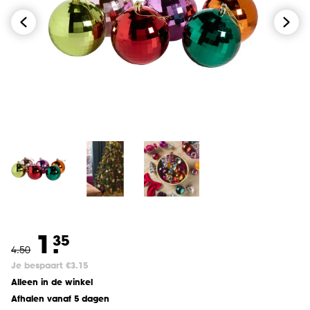
1.
35
4
.
50
Je bespaart €3.15
Alleen in de winkel
Afhalen vanaf 5 dagen