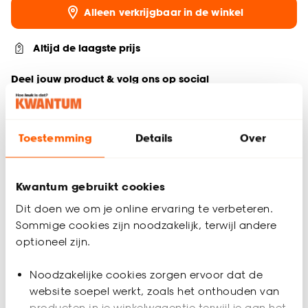
Alleen verkrijgbaar in de winkel
Altijd de laagste prijs
Deel jouw product & volg ons op social
Toestemming
Details
Over
Productomschrijving
Naturelkleurige houten kist. 36,5x36,5x12 cm (lxbxh).
Kwantum gebruikt cookies
Productspecificaties
Dit doen we om je online ervaring te verbeteren.
Artikelnummer
0523138
Sommige cookies zijn noodzakelijk, terwijl andere
optioneel zijn.
EAN nummer
8714051232823
Noodzakelijke cookies zorgen ervoor dat de
website soepel werkt, zoals het onthouden van
Kleur
Crème
producten in je winkelwagentje terwijl je aan het