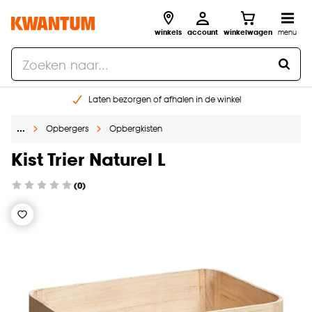
winkels
account
winkelwagen
menu
Laten bezorgen of afhalen in de winkel
Shop online of in onze 96 winkels
…
Opbergers
Opbergkisten
Gratis raam advies en inmeten aan huis
€ 5,- korting op je volgende bestelling
Kist Trier Naturel L
(0)