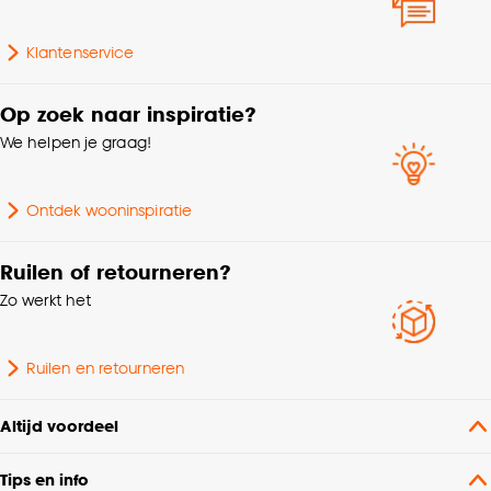
Goed om te weten is dat je deze keuze altijd nog
kan aanpassen, bekijk hiervoor onze
Lengte
36.5 CM
Klantenservice
cookieverklaring
.
Op zoek naar inspiratie?
We helpen je graag!
Ontdek wooninspiratie
Ruilen of retourneren?
Zo werkt het
Ruilen en retourneren
Altijd voordeel
Tips en info