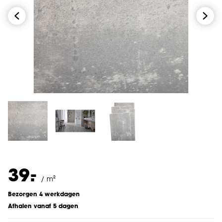
-
39.
/ m²
Bezorgen 4 werkdagen
Afhalen vanaf 5 dagen