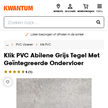
winkels
account
winkelwagen
menu
Laten bezorgen of afhalen in de winkel
Shop online of in onze 96 winkels
…
PVC Vloeren
Klik PVC
Gratis raam advies en inmeten aan huis
€ 5,- korting op je volgende bestelling
Klik PVC Abilene Grijs Tegel Met
Geïntegreerde Ondervloer
5
(
1
)