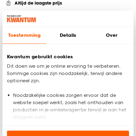
Altijd de laagste prijs
Deel jouw product & volg ons op social
Toestemming
Details
Over
Hulp nodig? Wij regelen het voor je!
Kwantum gebruikt cookies
Bestel een kleurstaal
Dit doen we om je online ervaring te verbeteren.
Sommige cookies zijn noodzakelijk, terwijl andere
Advies aan huis
optioneel zijn.
Inmeethulp
Noodzakelijke cookies zorgen ervoor dat de
website soepel werkt, zoals het onthouden van
Productomschrijving
producten in je winkelwagentje terwijl je aan het
Klik PVC Abilene is een PVC vloer met grijze tegellook. Zo
shoppen bent.
heeft de vloer de sfeer van een echte tegelvloer, maar het
gemak van een PVC vloer. Leg de PVC vloer Abilene in je
Analytische cookies (optioneel) helpen ons de
woonkamer, keuken of bovenverdieping en geniet eindeloos