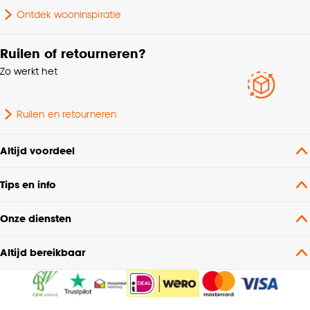
Ontdek wooninspiratie
Geschikt voor
rolstoelgebruik, Vochtige
Ruilen of retourneren?
ruimte, Zwenkwielen type
Zo werkt het
W (zacht), Ingefreesd,
Geschikt voor
watergedragen tot 27°C,
GEEN
Ruilen en retourneren
oppervlaktevloerverwarmi
ng (matten)
Altijd voordeel
Pakinhoud
2.25 M2
Tips en info
Antislip, Eenvoudig in
Onze diensten
onderhoud, Eenvoudig te
leggen, Geschikt voor
Altijd bereikbaar
badkamer/toilet,
Producteigenschappen
Makkelijk in onderhoud,
Voelbare structuur,
Rolstoelvriendelijk,