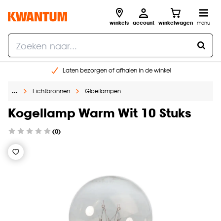
winkels
account
winkelwagen
menu
Laten bezorgen of afhalen in de winkel
Shop online of in onze 96 winkels
…
Lichtbronnen
Gloeilampen
Gratis raam advies en inmeten aan huis
€ 5,- korting op je volgende bestelling
Kogellamp Warm Wit 10 Stuks
(0)