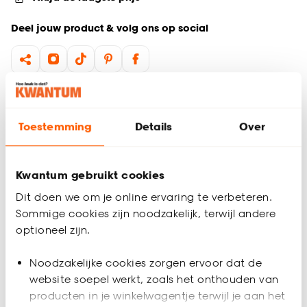
Deel jouw product & volg ons op social
Productomschrijving
Kogellamp. 10W. Grote fitting E27. Levensuur 1000 uur.
Toestemming
Details
Over
Productspecificaties
Artikelnummer
0264010
Kwantum gebruikt cookies
Dit doen we om je online ervaring te verbeteren.
EAN nummer
8712879137375
Sommige cookies zijn noodzakelijk, terwijl andere
optioneel zijn.
Kleur
Wit
Noodzakelijke cookies zorgen ervoor dat de
website soepel werkt, zoals het onthouden van
Materiaal
Glas
Overige informatie
producten in je winkelwagentje terwijl je aan het