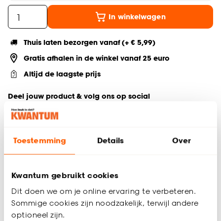
In winkelwagen
Thuis laten bezorgen vanaf (+ € 5,99)
Gratis afhalen in de winkel vanaf 25 euro
Altijd de laagste prijs
Deel jouw product & volg ons op social
Toestemming
Details
Over
Productomschrijving
Voeg gezelligheid toe aan je interieur met deze Gomphrena
kunstbloem in een warme paars kleur. Perfect voor elk
Kwantum gebruikt cookies
boeket, met een hoogte van 64 cm, zorgt deze duurzame
Dit doen we om je online ervaring te verbeteren.
bloem voor een natuurlijke uitstraling zonder onderhoud.
Sommige cookies zijn noodzakelijk, terwijl andere
Ideaal om langdurig sfeer en elegantie in huis te brengen.
optioneel zijn.