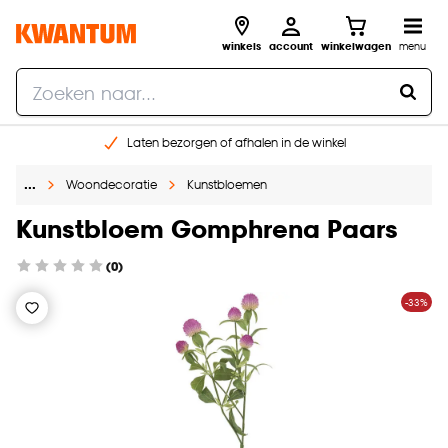
winkels
account
winkelwagen
menu
Laten bezorgen of afhalen in de winkel
Shop online of in onze 96 winkels
…
Woondecoratie
Kunstbloemen
Gratis raam advies en inmeten aan huis
€ 5,- korting op je volgende bestelling
Kunstbloem Gomphrena Paars
(0)
-33%