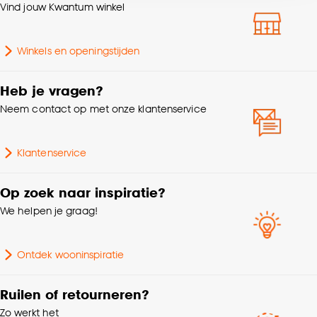
Vind jouw Kwantum winkel
accepteren door op ‘Cookies aanpassen’ te
Garantietermijn
24 maanden
klikken.
Winkels en openingstijden
Goed om te weten is dat je deze keuze altijd nog
Type kunstbloemen
Losse kunstbloemen
kan aanpassen, bekijk hiervoor onze
Heb je vragen?
cookieverklaring
.
Lengte
15 CM
Neem contact op met onze klantenservice
Breedte
15 CM
Klantenservice
Hoogte
64 CM
Op zoek naar inspiratie?
We helpen je graag!
Ontdek wooninspiratie
Ruilen of retourneren?
Zo werkt het