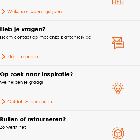
Garantietermijn
24 maanden
accepteren door op ‘Cookies aanpassen’ te
klikken.
Winkels en openingstijden
Hoogte
120 CM
Goed om te weten is dat je deze keuze altijd nog
Heb je vragen?
kan aanpassen, bekijk hiervoor onze
Neem contact op met onze klantenservice
cookieverklaring
.
Klantenservice
Op zoek naar inspiratie?
We helpen je graag!
Ontdek wooninspiratie
Ruilen of retourneren?
Zo werkt het