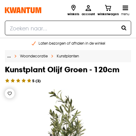
winkels
account
winkelwagen
menu
Laten bezorgen of afhalen in de winkel
Shop online of in onze 96 winkels
…
Woondecoratie
Kunstplanten
Gratis raam advies en inmeten aan huis
€ 5,- korting op je volgende bestelling
Kunstplant Olijf Groen - 120cm
5
(
3
)