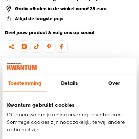
Gratis afhalen in de winkel vanaf 25 euro
Altijd de laagste prijs
Deel jouw product & volg ons op social
Productomschrijving
Ideaal voor woonkamer
Direct een sfeervolle en groene touch in huis
Toestemming
Details
Over
Een stijlvolle Olijf kunstplant in fris groen met een hoogte van
120 cm brengt sfeer in de woonkamer. Dankzij het
Kwantum gebruikt cookies
realistische ontwerp oogt deze plant natuurlijk en heeft het
geen onderhoud nodig. Het frisse groen geeft warmte en
Dit doen we om je online ervaring te verbeteren.
gezelligheid aan het interieur. Combineer de kunstplant met
Sommige cookies zijn noodzakelijk, terwijl andere
een mooie bloempot voor binnen en creëer een tijdloze
Productspecificaties
optioneel zijn.
blikvanger die jarenlang mooi blijft zonder extra zorg.