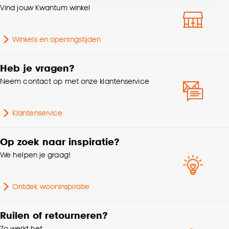
Vind jouw Kwantum winkel
accepteren door op ‘Cookies aanpassen’ te
Breedte
45 CM
klikken.
Winkels en openingstijden
Goed om te weten is dat je deze keuze altijd nog
Lengte
45 CM
kan aanpassen, bekijk hiervoor onze
Heb je vragen?
cookieverklaring
.
Vorm
Vierkant
Neem contact op met onze klantenservice
Garantietermijn
24 maanden
Klantenservice
Interieurstijl
Modern, Hotel chique
Op zoek naar inspiratie?
We helpen je graag!
Hoogte
12 CM
Ontdek wooninspiratie
Gewicht
0.576 Kg
Ruilen of retourneren?
Zo werkt het