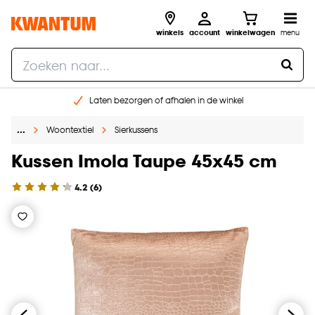
winkels
account
winkelwagen
menu
Laten bezorgen of afhalen in de winkel
Shop online of in onze 96 winkels
…
Woontextiel
Sierkussens
Gratis raam advies en inmeten aan huis
€ 5,- korting op je volgende bestelling
Kussen Imola Taupe 45x45 cm
4.2
(
6
)