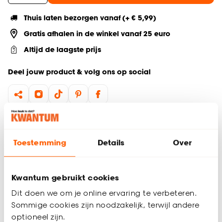
Thuis laten bezorgen vanaf (+ € 5,99)
Gratis afhalen in de winkel vanaf 25 euro
Altijd de laagste prijs
Deel jouw product & volg ons op social
Productomschrijving
Het prachtige Imola sierkussen heeft een taupe kleur en
Toestemming
Details
Over
zorgt voor optimaal comfort. Perfect om lekker op de bank te
loungen en een sfeervolle touch toe te voegen aan je
interieur. Dot vierkante kussen heeft een afmeting van 45x45
Kwantum gebruikt cookies
cm en is heerlijk zacht. Het sierkussen zorgt voor een
gezellige en ontspannen sfeer in elke ruimte.
Dit doen we om je online ervaring te verbeteren.
Sommige cookies zijn noodzakelijk, terwijl andere
Gemaakt van 100% polyester
optioneel zijn.
Inclusief vulling