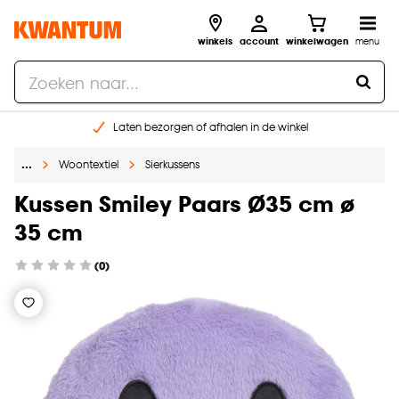
winkels
account
winkelwagen
menu
Laten bezorgen of afhalen in de winkel
Shop online of in onze 96 winkels
…
Woontextiel
Sierkussens
Gratis raam advies en inmeten aan huis
€ 5,- korting op je volgende bestelling
Kussen Smiley Paars Ø35 cm ø
35 cm
(0)