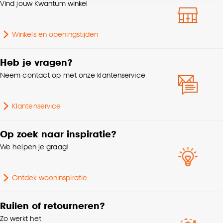
Vind jouw Kwantum winkel
accepteren door op ‘Cookies aanpassen’ te
Breedte
35 CM
klikken.
Winkels en openingstijden
Hoogte
8 CM
Goed om te weten is dat je deze keuze altijd nog
kan aanpassen, bekijk hiervoor onze
Heb je vragen?
Interieurstijl
Kleurrijk
cookieverklaring
.
Neem contact op met onze klantenservice
Doorsnede
35 CM
Klantenservice
Gewicht
0.42 Kg
Op zoek naar inspiratie?
We helpen je graag!
Garantietermijn
24 maanden
Lengte
35 CM
Ontdek wooninspiratie
Standaard afmetingen
Afwijkende afmetingen
Ruilen of retourneren?
Zo werkt het