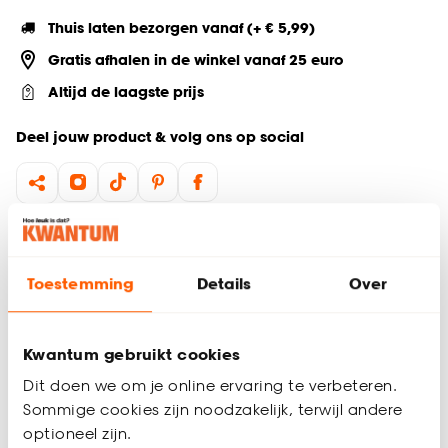
Thuis laten bezorgen vanaf (+ € 5,99)
Gratis afhalen in de winkel vanaf 25 euro
Altijd de laagste prijs
Deel jouw product & volg ons op social
Productomschrijving
Kinderkamer kussen
Toestemming
Details
Over
Gemaakt van 100% polyester
Inclusief vulling
Handwas
Kwantum gebruikt cookies
Het Smiley kussen is een sfeervol paars sierkussen met een
Dit doen we om je online ervaring te verbeteren.
vrolijk design dat perfect past in elke ruimte. Dit kinderkamer
Sommige cookies zijn noodzakelijk, terwijl andere
kussen met een diameter van 35 cm is ook ideaal voor de
optioneel zijn.
woonkamer of slaapkamer. De effen achterkant zorgt voor