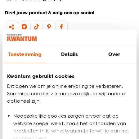
Deel jouw product & volg ons op social
Productomschrijving
Kwastenset basic bestaat uit 3 ronde en 3 platte kwasten in
Toestemming
Details
Over
diverse maten.
Productspecificaties
Kwantum gebruikt cookies
Artikelnummer
0381038
Dit doen we om je online ervaring te verbeteren.
Sommige cookies zijn noodzakelijk, terwijl andere
optioneel zijn.
EAN nummer
8710735782042
Noodzakelijke cookies zorgen ervoor dat de
Materiaal
Kunststof, Nikkel
website soepel werkt, zoals het onthouden van
producten in je winkelwagentje terwijl je aan het
Garantietermijn
24 maanden
Beoordelingen
shoppen bent.
(0)