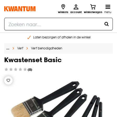
winkels
account
winkelwagen
menu
Laten bezorgen of afhalen in de winkel
Shop online of in onze 96 winkels
…
Verf
Verf benodigdheden
Gratis raam advies en inmeten aan huis
€ 5,- korting op je volgende bestelling
Kwastenset Basic
(0)