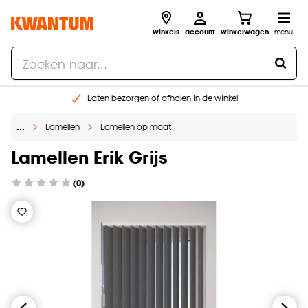
winkels
account
winkelwagen
menu
Laten bezorgen of afhalen in de winkel
Shop online of in onze 96 winkels
…
Lamellen
Lamellen op maat
Gratis raam advies en inmeten aan huis
€ 5,- korting op je volgende bestelling
Lamellen Erik Grijs
(0)