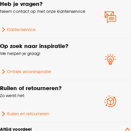
de ketting minimaal 150cm boven de grond moet hangen
Heb je vragen?
voor optimale kind veiligheid.
Breedte
500 CM
Neem contact op met onze klantenservice
Collectie
FENSTR
Klantenservice
Afnemen met vochtige
Wasvoorschriften
Op zoek naar inspiratie?
doek
We helpen je graag!
Scandinavisch, Modern,
Interieurstijl
Japandi, Industrieel
Ontdek wooninspiratie
Hoogte
300 CM
Ruilen of retourneren?
Zo werkt het
Bediening
Handmatig
Ruilen en retourneren
Altijd voordeel