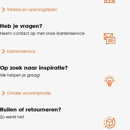
Winkels en openingstijden
geschikt voor
rolstoelgebruik,
Heb je vragen?
Zwenkwielen type W
Neem contact op met onze klantenservice
(zacht), Ingefreesd,
watergedragen tot 27°C
na akkoord leverancier
Klantenservice
Geschikt voor
vloerverwarming,
Ingefreesd, elektrisch tot
27°C na akkoord
Op zoek naar inspiratie?
leverancier
We helpen je graag!
vloerverwarming, GEEN
oppervlaktevloerverwarmi
ng (matten)
Ontdek wooninspiratie
Pakinhoud
2.249 M2
Ruilen of retourneren?
Zo werkt het
Afmeting plank
130,2x32,6 cm