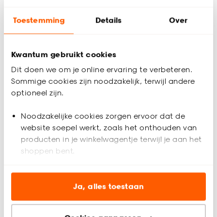
Houd mij op de hoogte
Toestemming
Details
Over
Je e-mailadres wordt alleen gebruikt om je te informeren.
Thuis laten bezorgen vanaf (+ € 9,99)
Kwantum gebruikt cookies
Gratis afhalen in de winkel vanaf 25 euro
Dit doen we om je online ervaring te verbeteren.
Altijd de laagste prijs
Sommige cookies zijn noodzakelijk, terwijl andere
optioneel zijn.
Deel jouw product & volg ons op social
Noodzakelijke cookies zorgen ervoor dat de
website soepel werkt, zoals het onthouden van
producten in je winkelwagentje terwijl je aan het
Productomschrijving
shoppen bent.
Laminaat Mapleton met een dikte van 8 mm. Inhoud per pak
is 2,12 vierkante meter. Dit laminaat heeft een grijze marmer
Analytische cookies (optioneel) helpen ons de
look.
website te verbeteren voor jou en al onze andere
Ja, alles toestaan
klanten.
Productspecificaties