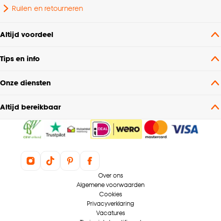
Ruilen en retourneren
XL Laminaat
Extra breed
Altijd voordeel
Gebruiksklasse
Intensief woongebruik
Tips en info
Houtpatroon
Grijs eiken
Onze diensten
Dessin
Marmer/gesteente
Altijd bereikbaar
Vloerdikte mm
8
Betonnen dekvloer,
Houten ondervloer, Oude
tegels, Zandcement,
Over ons
Geschikt voor basisvloer
Vloer met
Algemene voorwaarden
Cookies
vloerverwarming, Vloer
Privacyverklaring
met vloerverkoeling
Vacatures