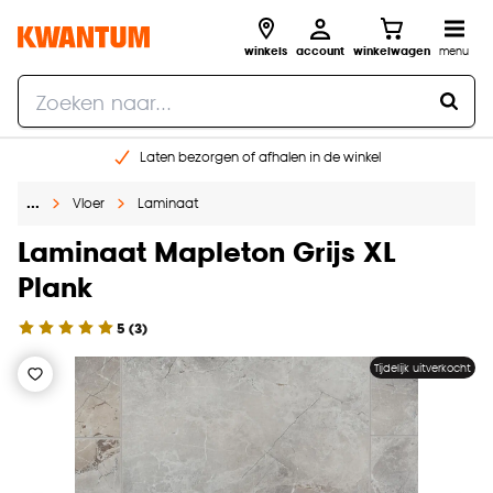
winkels
account
winkelwagen
menu
Laten bezorgen of afhalen in de winkel
Shop online of in onze 96 winkels
…
Vloer
Laminaat
Gratis raam advies en inmeten aan huis
€ 5,- korting op je volgende bestelling
Laminaat Mapleton Grijs XL
Plank
5
(
3
)
Tijdelijk uitverkocht