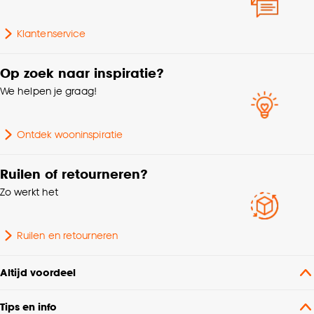
Goed om te weten is dat je deze keuze altijd nog
kan aanpassen, bekijk hiervoor onze
Gewicht
0.03 Kg
Klantenservice
cookieverklaring
.
Op zoek naar inspiratie?
Voltage
240 V
We helpen je graag!
Fitting
GU10 fitting
Ontdek wooninspiratie
Breedte
5 CM
Ruilen of retourneren?
Zo werkt het
Ruilen en retourneren
Altijd voordeel
Tips en info