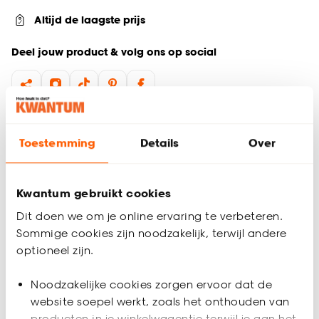
Altijd de laagste prijs
Deel jouw product & volg ons op social
Productomschrijving
Toestemming
Details
Over
LED lamp. GU10 fitting. 5W. Dimbaar. Helder.
Productspecificaties
Kwantum gebruikt cookies
Artikelnummer
4305996
Dit doen we om je online ervaring te verbeteren.
Sommige cookies zijn noodzakelijk, terwijl andere
EAN nummer
8712879153351
optioneel zijn.
Kleur
Transparant
Noodzakelijke cookies zorgen ervoor dat de
website soepel werkt, zoals het onthouden van
producten in je winkelwagentje terwijl je aan het
Materiaal
Glas