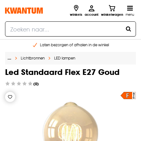
winkels
account
winkelwagen
menu
Laten bezorgen of afhalen in de winkel
Shop online of in onze 96 winkels
…
Lichtbronnen
LED lampen
Gratis raam advies en inmeten aan huis
€ 5,- korting op je volgende bestelling
Led Standaard Flex E27 Goud
(0)