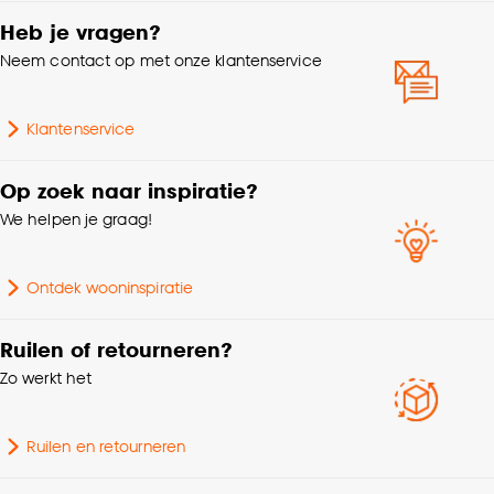
Heb je vragen?
Type lamp
LED
Goed om te weten is dat je deze keuze altijd nog
Neem contact op met onze klantenservice
kan aanpassen, bekijk hiervoor onze
cookieverklaring
.
Interieurstijl
Modern
Klantenservice
Vorm lamp
Peer
Op zoek naar inspiratie?
We helpen je graag!
Kleurtint
Goud
Fitting
E27 fitting
Ontdek wooninspiratie
Wattage
6 Wt
Ruilen of retourneren?
Zo werkt het
Breedte
6 CM
Ruilen en retourneren
Lengte
6 CM