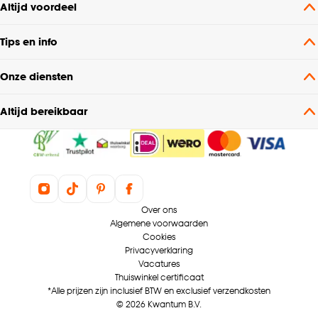
Altijd voordeel
Doorsnede
60 CM
Tips en info
Garantietermijn
24 maanden
Onze diensten
Voltage
240 V
Altijd bereikbaar
Energielabel 2021
F
Hoogte
10.9 CM
Over ons
Gewicht
0.03 Kg
Algemene voorwaarden
Cookies
Privacyverklaring
Vermogen (Watt)
8
Vacatures
Thuiswinkel certificaat
*Alle prijzen zijn inclusief BTW en exclusief verzendkosten
Type fitting
E27
© 2026 Kwantum B.V.