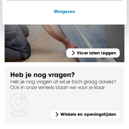
relevante informatie en aanbiedingen zien op
onze website, maar ook buiten de website voor
Weigeren
advertenties en communicatie.
Klik op ‘Ja, alles toestaan’ om gebruik te maken
van alle cookies, of klik op ‘weigeren’ om alleen de
noodzakelijke cookies te accepteren. Je kunt er ook
voor kiezen om bepaalde cookies wel of niet te
Vloer laten leggen
accepteren door op ‘Cookies aanpassen’ te
klikken.
Goed om te weten is dat je deze keuze altijd nog
kan aanpassen, bekijk hiervoor onze
cookieverklaring
.
Winkels en openingstijden