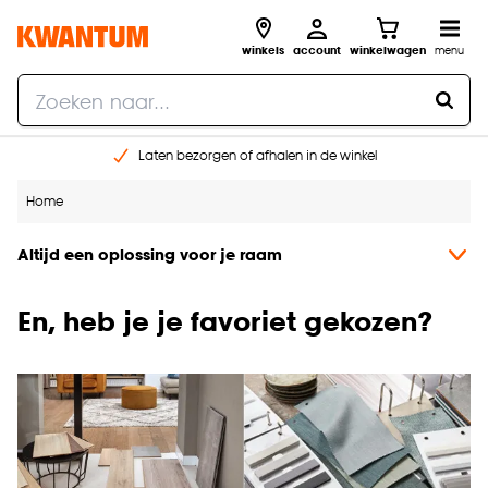
winkels
account
winkelwagen
menu
Laten bezorgen of afhalen in de winkel
Shop online of in onze 96 winkels
Home
Gratis raam advies en inmeten aan huis
€ 5,- korting op je volgende bestelling
Altijd een oplossing voor je raam
En, heb je je favoriet gekozen?