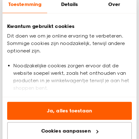
Toestemming
Details
Over
Kwantum gebruikt cookies
Dit doen we om je online ervaring te verbeteren.
Sommige cookies zijn noodzakelijk, terwijl andere
optioneel zijn.
Bestel jouw nieuwe vloer
Noodzakelijke cookies zorgen ervoor dat de
website soepel werkt, zoals het onthouden van
producten in je winkelwagentje terwijl je aan het
shoppen bent.
Analytische cookies (optioneel) helpen ons de
website te verbeteren voor jou en al onze andere
Ja, alles toestaan
klanten.
Vloer laten inmeten
Cookies aanpassen
Marketing cookies (optioneel) laten jou