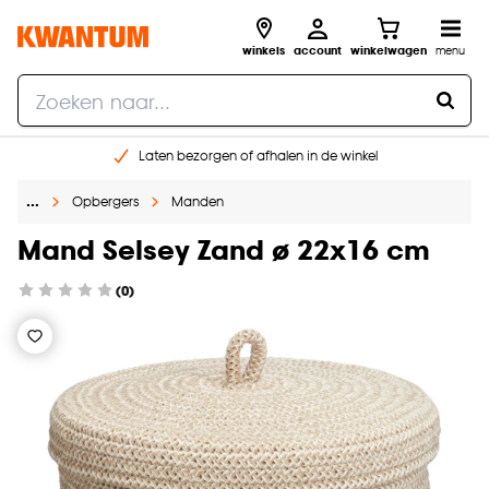
winkels
account
winkelwagen
menu
Laten bezorgen of afhalen in de winkel
Shop online of in onze 96 winkels
…
Opbergers
Manden
Gratis raam advies en inmeten aan huis
€ 5,- korting op je volgende bestelling
Mand Selsey Zand ø 22x16 cm
(0)