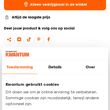
Alleen verkrijgbaar in de winkel
Altijd de laagste prijs
Deel jouw product & volg ons op social
Productomschrijving
De zandkleurige Selsey opbergmand is de perfecte
aanvulling voor kinder- en woonkamers. Met zijn ronde vorm
Toestemming
Details
Over
en een diameter van 22 cm biedt deze opbergmand zowel
stijl als functionaliteit. Gemaakt van 25% katoen, 75%
polyester en voorzien van een deksel, is deze Selsey mand
Kwantum gebruikt cookies
een sfeervolle en moderne toevoeging voor je interieur.
Dit doen we om je online ervaring te verbeteren.
Sommige cookies zijn noodzakelijk, terwijl andere
Prachtige ronde vorm
optioneel zijn.
Productspecificaties