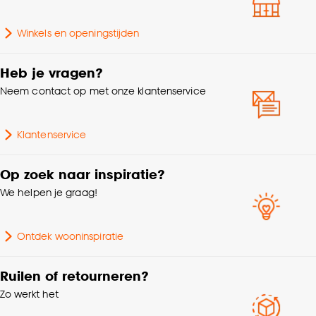
accepteren door op ‘Cookies aanpassen’ te
Breedte
22 CM
klikken.
Winkels en openingstijden
Lengte
22 CM
Goed om te weten is dat je deze keuze altijd nog
Heb je vragen?
kan aanpassen, bekijk hiervoor onze
Hoogte
16 CM
cookieverklaring
.
Neem contact op met onze klantenservice
Gewicht
0.44 Kg
Klantenservice
Aantal stuks
1 Stk
Op zoek naar inspiratie?
We helpen je graag!
Met deksel
Ja
Ontdek wooninspiratie
Met handvat
Nee
Ruilen of retourneren?
Zo werkt het