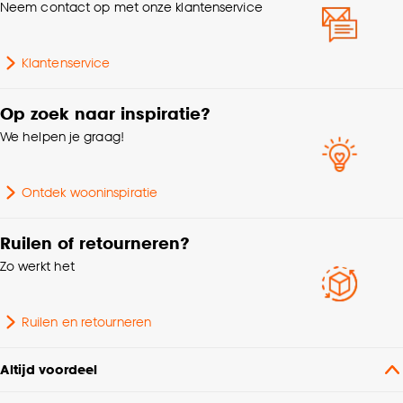
Neem contact op met onze klantenservice
Medicijnboxen
Goed om te weten is dat je deze keuze altijd nog
accessoire
kan aanpassen, bekijk hiervoor onze
cookieverklaring
.
Klantenservice
Breedte
18.5 CM
Op zoek naar inspiratie?
Hoogte
20 CM
We helpen je graag!
Gewicht
1.15 Kg
Ontdek wooninspiratie
Ruilen of retourneren?
Zo werkt het
Ruilen en retourneren
Altijd voordeel