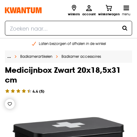
winkels
account
winkelwagen
menu
Laten bezorgen of afhalen in de winkel
Shop online of in onze 96 winkels
…
Badkamerartikelen
Badkamer accessoires
Gratis raam advies en inmeten aan huis
€ 5,- korting op je volgende bestelling
Medicijnbox Zwart 20x18,5x31
cm
4.4
(
5
)