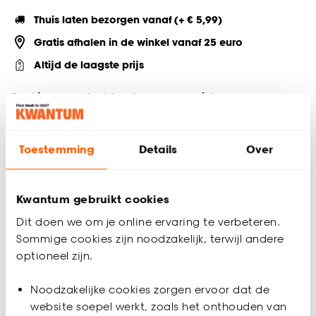
Thuis laten bezorgen vanaf (+ € 5,99)
Gratis afhalen in de winkel vanaf 25 euro
Altijd de laagste prijs
Deel jouw product & volg ons op social
Toestemming
Details
Over
Productomschrijving
Medicijnbox zwart. 31x19x20 cm (lxbxh).
Kwantum gebruikt cookies
Productspecificaties
Dit doen we om je online ervaring te verbeteren.
Sommige cookies zijn noodzakelijk, terwijl andere
Artikelnummer
4302906
optioneel zijn.
EAN nummer
8720197028077
Noodzakelijke cookies zorgen ervoor dat de
website soepel werkt, zoals het onthouden van