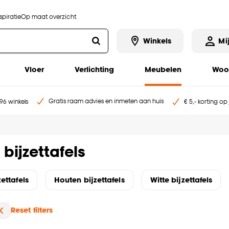
piratie
Op maat overzicht
Winkels
Mi
Vloer
Verlichting
Meubelen
Woo
Gratis raam advies en inmeten aan huis
96 winkels
€ 5,- korting op
bijzettafels
ettafels
Houten bijzettafels
Witte bijzettafels
Reset filters