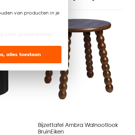
ouden van producten in je
al onze andere klanten.
ien op onze website, maar
a, alles toestaan
en’ om alleen de
s wel of niet te
nze
cookieverklaring
.
Bijzettafel Ambra Walnootlook
BruinEiken