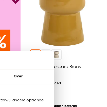
Bijzettafel Pescara Brons
Over
4.7
(
7
)
-
45.
terwijl andere optioneel
kijk sale
Binnen 2-3 werkdagen bezorgd