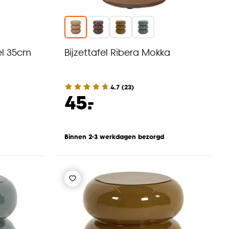
el 35cm
Bijzettafel Ribera Mokka
4.7
(
23
)
-
45.
Binnen 2-3 werkdagen bezorgd