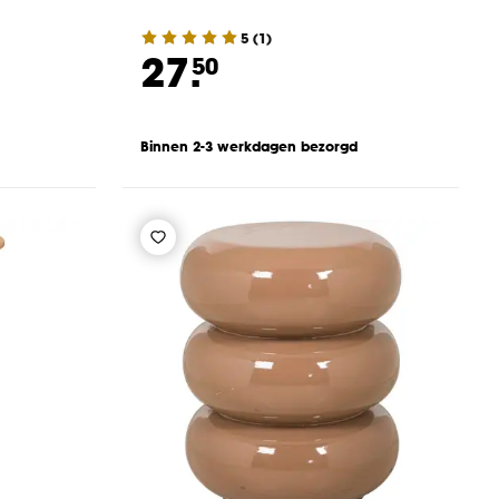
5
(
1
)
27.
50
Binnen 2-3 werkdagen bezorgd