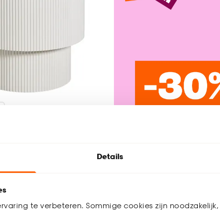
el Rimini Beige
Details
4.7
(
77
)
es
rvaring te verbeteren. Sommige cookies zijn noodzakelijk, 
Be
werkdagen bezorgd