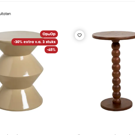
ultaten
Op=Op
-30% extra v.a. 3 stuks
-45%