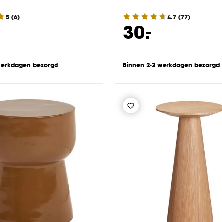
5
(
6
)
4.7
(
77
)
-
30.
werkdagen bezorgd
Binnen 2-3 werkdagen bezorgd