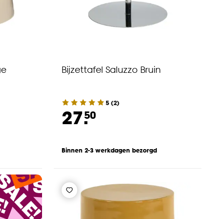
ge
Bijzettafel Saluzzo Bruin
5
(
2
)
27.
50
Binnen 2-3 werkdagen bezorgd