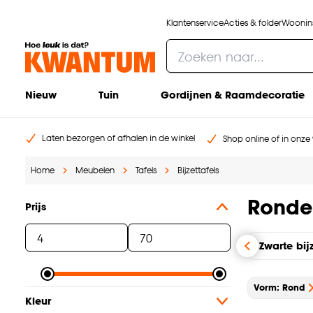
Klantenservice
Acties & folder
Woonins
Nieuw
Tuin
Gordijnen & Raamdecoratie
Laten bezorgen of afhalen in de winkel
Shop online of in onze 
Home
Meubelen
Tafels
Bijzettafels
Ronde 
Prijs
Zwarte bijz
Vorm: Rond
Kleur