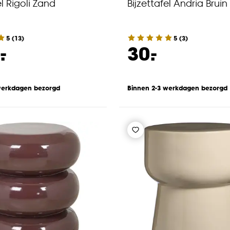
el Rigoli Zand
Bijzettafel Andria Bruin
5
(
13
)
5
(
3
)
-
-
.
30.
werkdagen bezorgd
Binnen 2-3 werkdagen bezorgd