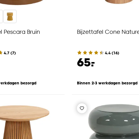
el Pescara Bruin
Bijzettafel Cone Natur
4.7
(
7
)
4.4
(
16
)
-
65.
werkdagen bezorgd
Binnen 2-3 werkdagen bezorgd