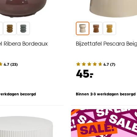
el Ribera Bordeaux
Bijzettafel Pescara Bei
4.7
(
23
)
4.7
(
7
)
-
45.
werkdagen bezorgd
Binnen 2-3 werkdagen bezorgd