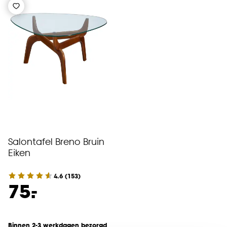
Salontafel Breno Bruin
Eiken
4.6
(
153
)
-
75.
Binnen 2-3 werkdagen bezorgd