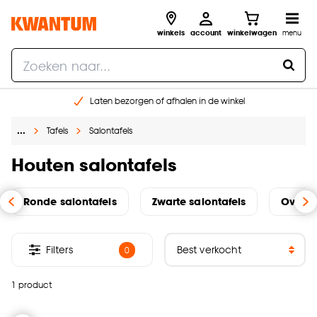
winkels
account
winkelwagen
menu
Laten bezorgen of afhalen in de winkel
Shop online of in onze 96 winkels
…
Tafels
Salontafels
Gratis raam advies en inmeten aan huis
€ 5,- korting op je volgende bestelling
Houten salontafels
Ronde salontafels
Zwarte salontafels
Ovale 
Filters
0
1 product