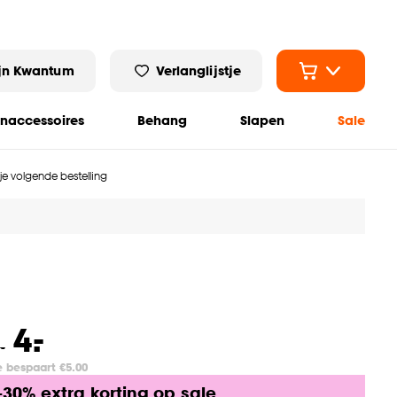
jn Kwantum
Verlanglijstje
naccessoires
Behang
Slapen
Sale
 je volgende bestelling
-
4.
.
-
e bespaart €5.00
-30% extra korting op sale