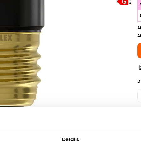
A
A
D
Details