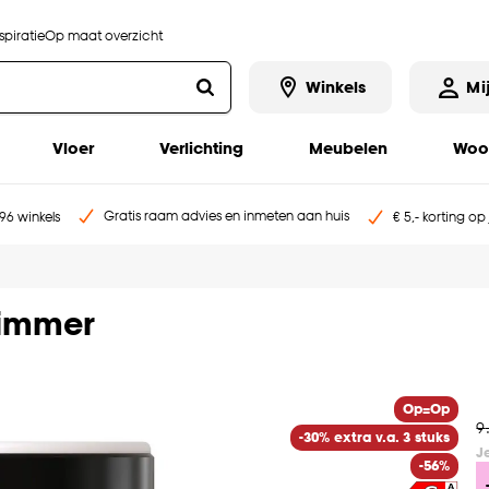
piratie
Op maat overzicht
Winkels
Mi
Vloer
Verlichting
Meubelen
Woo
Gratis raam advies en inmeten aan huis
96 winkels
€ 5,- korting op
Dimmer
Op=Op
9
-30% extra v.a. 3 stuks
J
-56%