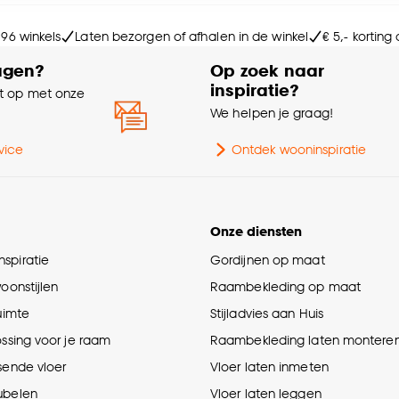
e deze keuze altijd nog kan aanpassen, bekijk hiervoor o
 96 winkels
Laten bezorgen of afhalen in de winkel
€ 5,- korting
Lic
agen?
Op zoek naar
inspiratie?
Gar
 op met onze
e
We helpen je graag!
Typ
vice
Ontdek wooninspiratie
Ty
Onze diensten
Int
spiratie
Gordijnen op maat
Vo
woonstijlen
Raambekleding op maat
ruimte
Stijladvies aan Huis
Kle
ossing voor je raam
Raambekleding laten montere
sende vloer
Vloer laten inmeten
Sa
ubelen
Vloer laten leggen