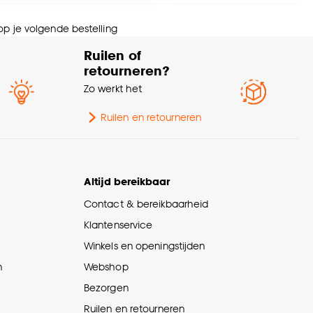
nze
cookieverklaring
.
 op je volgende bestelling
htsterkte (lm)
400
Ruilen of
retourneren?
antie in jaren
2
Zo werkt het
e fitting
E27
Ruilen en retourneren
pe lamp
LED
Altijd bereikbaar
erieurstijl
Modern
Contact & bereikbaarheid
rm lamp
Spot
Klantenservice
Winkels en openingstijden
urtint
Helder
n
Webshop
Bezorgen
menstelling
100% glas
Ruilen en retourneren