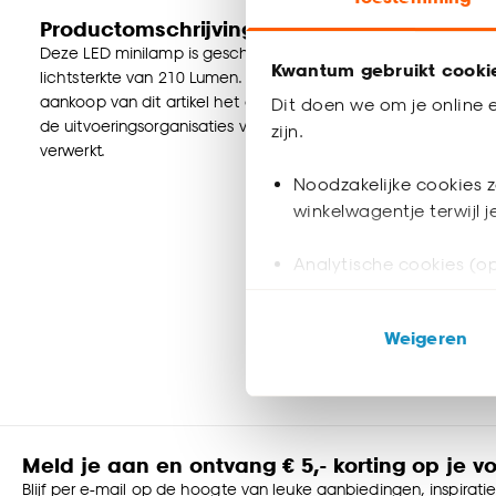
Productomschrijving
Deze LED minilamp is geschikt voor een lamp met een E27 f
Kwantum gebruikt cooki
lichtsterkte van 210 Lumen. In combinatie met een dimmer (n
aankoop van dit artikel het afgedankte, vergelijkbare artikel
Dit doen we om je online e
de uitvoeringsorganisaties voor dat deze afgedankte prod
zijn.
verwerkt.
Noodzakelijke cookies z
winkelwagentje terwijl 
Analytische cookies (op
Marketing cookies (opt
Weigeren
ook buiten de website 
Klik op ‘Ja, alles toestaa
noodzakelijke cookies te 
accepteren door op ‘Cook
Meld je aan en ontvang € 5,- korting op je v
Blijf per e-mail op de hoogte van leuke aanbiedingen, inspirati