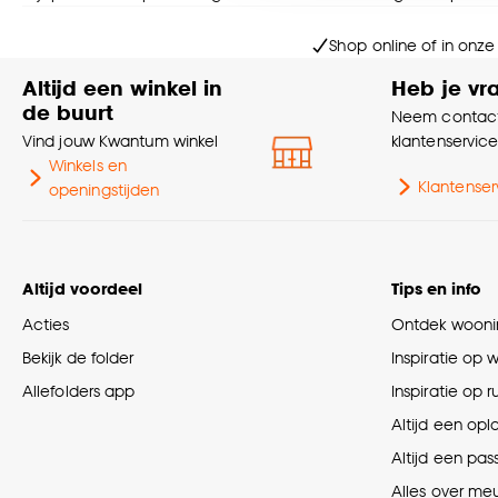
Goed om te weten is dat j
Shop online of in onze
Altijd een winkel in
Heb je vr
de buurt
Neem contact
Vind jouw Kwantum winkel
klantenservic
Winkels en
Klantenser
openingstijden
Altijd voordeel
Tips en info
Acties
Ontdek woonin
Bekijk de folder
Inspiratie op 
Allefolders app
Inspiratie op 
Altijd een opl
Altijd een pas
Alles over me