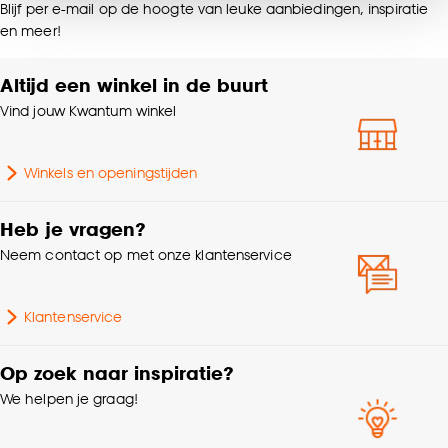
Blijf per e-mail op de hoogte van leuke aanbiedingen, inspiratie
noodzakelijke cookies te accepteren. Je kunt er ook
Gewicht
0.15 Kg
en meer!
voor kiezen om bepaalde cookies wel of niet te
accepteren door op ‘Cookies aanpassen’ te
Altijd een winkel in de buurt
Hoogte
8 CM
klikken.
Vind jouw Kwantum winkel
Breedte
7.5 CM
Goed om te weten is dat je deze keuze altijd nog
kan aanpassen, bekijk hiervoor onze
Winkels en openingstijden
cookieverklaring
.
Kleurtint
Zand
Heb je vragen?
Interieurstijl
Japandi
Neem contact op met onze klantenservice
Met oor
Nee
Klantenservice
Garantietermijn
24 maanden
Op zoek naar inspiratie?
We helpen je graag!
Lengte
7.5 CM