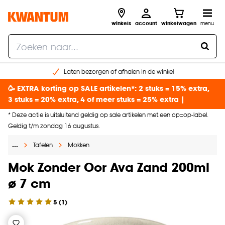
winkels
account
winkelwagen
menu
Laten bezorgen of afhalen in de winkel
Shop online of in onze 96 winkels
🥳 EXTRA korting op SALE artikelen*: 2 stuks = 15% extra,
Gratis raam advies en inmeten aan huis
3 stuks = 20% extra, 4 of meer stuks = 25% extra |
€ 5,- korting op je volgende bestelling
* Deze actie is uitsluitend geldig op sale artikelen met een op=op-label.
Geldig t/m zondag 16 augustus.
…
Tafelen
Mokken
Mok Zonder Oor Ava Zand 200ml
ø 7 cm
5
(
1
)