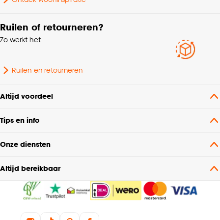
Met oor
Nee
Ruilen of retourneren?
Aantal stuks
1 Stk
Zo werkt het
Ruilen en retourneren
Altijd voordeel
Tips en info
Onze diensten
Altijd bereikbaar