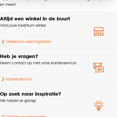
Serie
Mystic
noodzakelijke cookies te accepteren. Je kunt er ook
en meer!
voor kiezen om bepaalde cookies wel of niet te
accepteren door op ‘Cookies aanpassen’ te
Altijd een winkel in de buurt
Breedte
9 CM
klikken.
Vind jouw Kwantum winkel
Lengte
9 CM
Goed om te weten is dat je deze keuze altijd nog
kan aanpassen, bekijk hiervoor onze
Winkels en openingstijden
Gewicht
0.166 Kg
cookieverklaring
.
Heb je vragen?
Garantietermijn
24 maanden
Neem contact op met onze klantenservice
Inhoud in ml
200-299ml
Klantenservice
Type mok
Koffie
Op zoek naar inspiratie?
We helpen je graag!
Hoogte
8 CM
Ontdek wooninspiratie