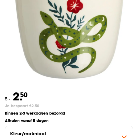
2.
50
5
.
-
Je bespaart €2.50
Binnen 2-3 werkdagen bezorgd
Afhalen vanaf 5 dagen
Kleur/materiaal