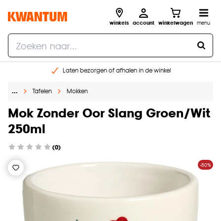
winkels
account
winkelwagen
menu
Laten bezorgen of afhalen in de winkel
Shop online of in onze 96 winkels
…
Tafelen
Mokken
Gratis raam advies en inmeten aan huis
€ 5,- korting op je volgende bestelling
Mok Zonder Oor Slang Groen/Wit
250ml
(0)
-50%