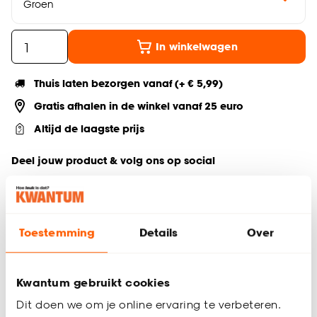
Groen
In winkelwagen
Thuis laten bezorgen vanaf (+ € 5,99)
Gratis afhalen in de winkel vanaf 25 euro
Altijd de laagste prijs
Deel jouw product & volg ons op social
Toestemming
Details
Over
Productomschrijving
Serie: Mystic
Inhoud 250 ml
Kwantum gebruikt cookies
Aardewerk servies (stoneware)
Zonder oor
Dit doen we om je online ervaring te verbeteren.