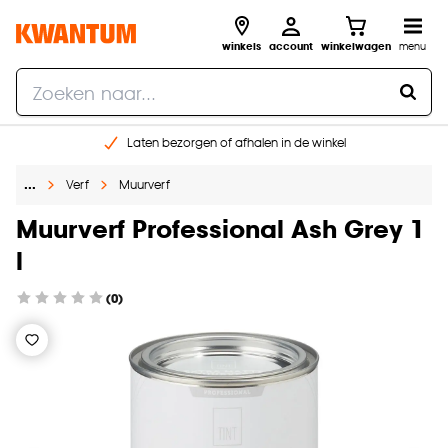
winkels
account
winkelwagen
menu
Laten bezorgen of afhalen in de winkel
Shop online of in onze 96 winkels
…
Verf
Muurverf
Gratis raam advies en inmeten aan huis
€ 5,- korting op je volgende bestelling
Muurverf Professional Ash Grey 1
l
(0)