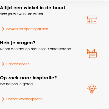
voor kiezen om bepaalde cookies wel of niet te
Altijd een winkel in de buurt
Aantal liters
1 L
accepteren door op ‘Cookies aanpassen’ te
Vind jouw Kwantum winkel
klikken.
Garantietermijn
24 maanden
Goed om te weten is dat je deze keuze altijd nog
Winkels en openingstijden
kan aanpassen, bekijk hiervoor onze
cookieverklaring
.
Heb je vragen?
Neem contact op met onze klantenservice
Klantenservice
Op zoek naar inspiratie?
We helpen je graag!
Ontdek wooninspiratie