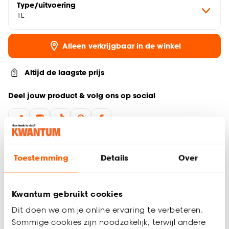
Type/uitvoering
1L
Alleen verkrijgbaar in de winkel
Altijd de laagste prijs
Deel jouw product & volg ons op social
Productomschrijving
Toestemming
Details
Over
Dit is een milieuvriendelijke muurverf die lucht zuivert in huis.
De Ash Grey verf absorbeert schadelijke stoffen, zoals
formaldehyde, en isoleert deze in de muur. De verf begint te
Kwantum gebruikt cookies
werken vanaf het moment dat hij droog is en absorbeert tot
vijf jaar lang deze schadelijke stoffen.
Dit doen we om je online ervaring te verbeteren.
Sommige cookies zijn noodzakelijk, terwijl andere
Kenmerken