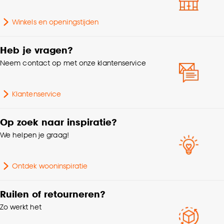
accepteren door op ‘Cookies aanpassen’ te
Gewicht
0.8 Kg
klikken.
Winkels en openingstijden
Aantal stuks
1 Stk
Goed om te weten is dat je deze keuze altijd nog
Heb je vragen?
kan aanpassen, bekijk hiervoor onze
Lengte
11 CM
cookieverklaring
.
Neem contact op met onze klantenservice
Kleurtint
Zand
Klantenservice
Op zoek naar inspiratie?
We helpen je graag!
Ontdek wooninspiratie
Ruilen of retourneren?
Zo werkt het