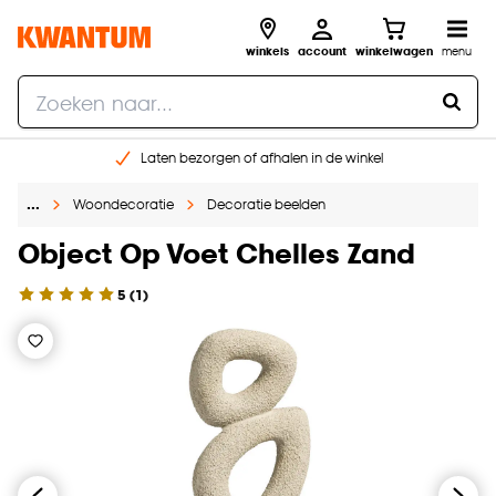
winkels
account
winkelwagen
menu
Laten bezorgen of afhalen in de winkel
Shop online of in onze 96 winkels
…
Woondecoratie
Decoratie beelden
Gratis raam advies en inmeten aan huis
€ 5,- korting op je volgende bestelling
Object Op Voet Chelles Zand
5
(
1
)