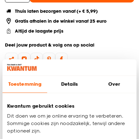
Thuis laten bezorgen vanaf (+ € 5,99)
Gratis afhalen in de winkel vanaf 25 euro
Altijd de laagste prijs
Deel jouw product & volg ons op social
Productomschrijving
Toestemming
Details
Over
Voeg een sfeervol accent toe aan je interieur met Chelles.
Dit moderne decoratiebeeld in de kleur zand is gemaakt van
hars (polyresin) en staat stevig op een voet. Perfect als
Kwantum gebruikt cookies
stijlvolle woondecoratie voor op een dressoir, vensterbank of
bijzettafel. Breng warmte en elegantie in huis met dit unieke
Dit doen we om je online ervaring te verbeteren.
designstuk!
Sommige cookies zijn noodzakelijk, terwijl andere
optioneel zijn.
Productspecificaties