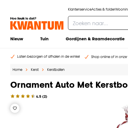
Klantenservice
Acties & folder
Woonins
Nieuw
Tuin
Gordijnen & Raamdecoratie
Laten bezorgen of afhalen in de winkel
Shop online of in onze 
Home
Kerst
Kerstballen
Ornament Auto Met Kerstb
4.5
(
2
)