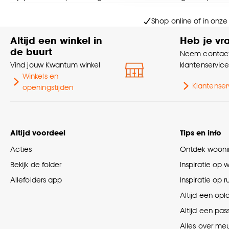
Goed om te weten is dat j
Shop online of in onze
Altijd een winkel in
Heb je vr
de buurt
Neem contact
Vind jouw Kwantum winkel
klantenservic
Winkels en
Klantenser
openingstijden
Altijd voordeel
Tips en info
Acties
Ontdek woonin
Bekijk de folder
Inspiratie op 
Allefolders app
Inspiratie op 
Altijd een opl
Altijd een pas
Alles over me