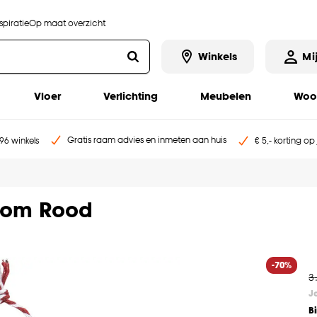
piratie
Op maat overzicht
Winkels
Mi
Vloer
Verlichting
Meubelen
Woo
Gratis raam advies en inmeten aan huis
96 winkels
€ 5,- korting op
oom Rood
-70%
3
J
B