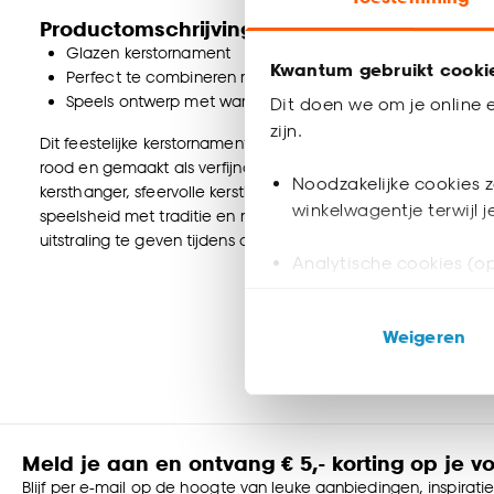
Productomschrijving
Glazen kerstornament
Kwantum gebruikt cooki
Perfect te combineren met andere kerstballen en kerstde
Speels ontwerp met warme uitstraling
Dit doen we om je online e
zijn.
Dit feestelijke kerstornament in de vorm van een Auto met kers
rood en gemaakt als verfijnd glazen kerstornament, is het e
Noodzakelijke cookies z
kersthanger, sfeervolle kerstboomversiering of als bijzonder
winkelwagentje terwijl 
speelsheid met traditie en maakt jouw boom extra feestelijk.
uitstraling te geven tijdens de feestdagen.
Analytische cookies (op
Marketing cookies (opt
Weigeren
ook buiten de website 
Klik op ‘Ja, alles toestaa
noodzakelijke cookies te 
accepteren door op ‘Cook
Meld je aan en ontvang € 5,- korting op je v
Blijf per e-mail op de hoogte van leuke aanbiedingen, inspirati