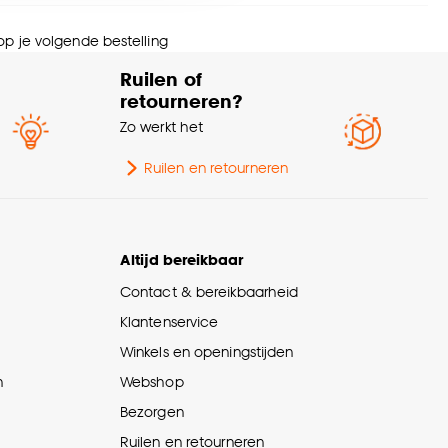
ngte
10 CM
nze
cookieverklaring
.
 op je volgende bestelling
ogte
7.5 CM
Ruilen of
retourneren?
wicht
0.025 Kg
Zo werkt het
tal stuks
1 Stk
Ruilen en retourneren
rantietermijn
24 maanden
Altijd bereikbaar
rt kerstboomversiering
Kerstornamenten
Contact & bereikbaarheid
Klantenservice
Winkels en openingstijden
n
Webshop
Bezorgen
Ruilen en retourneren