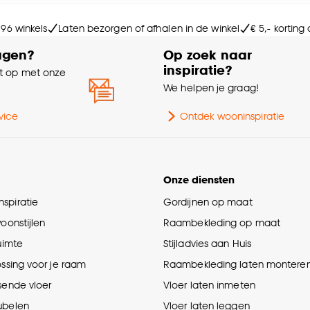
Le
e deze keuze altijd nog kan aanpassen, bekijk hiervoor o
 96 winkels
Laten bezorgen of afhalen in de winkel
€ 5,- korting
Ho
agen?
Op zoek naar
inspiratie?
 op met onze
Ge
e
We helpen je graag!
Aan
vice
Ontdek wooninspiratie
Ga
Onze diensten
Soo
spiratie
Gordijnen op maat
woonstijlen
Raambekleding op maat
ruimte
Stijladvies aan Huis
ossing voor je raam
Raambekleding laten montere
sende vloer
Vloer laten inmeten
ubelen
Vloer laten leggen