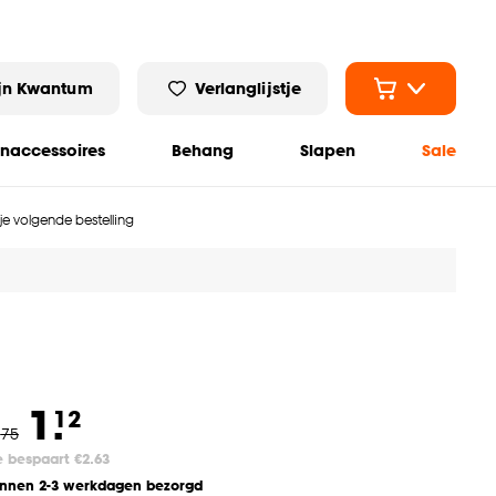
jn Kwantum
Verlanglijstje
naccessoires
Behang
Slapen
Sale
 je volgende bestelling
1.
12
.
75
e bespaart €2.63
innen 2-3 werkdagen bezorgd