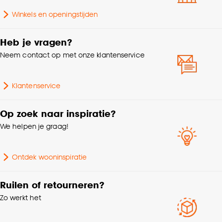
klikken.
Winkels en openingstijden
Gewicht
0.06 Kg
Goed om te weten is dat je deze keuze altijd nog
Heb je vragen?
kan aanpassen, bekijk hiervoor onze
Aantal stuks
1 Stk
Neem contact op met onze klantenservice
cookieverklaring
.
Garantietermijn
24 maanden
Klantenservice
Op zoek naar inspiratie?
We helpen je graag!
Ontdek wooninspiratie
Ruilen of retourneren?
Zo werkt het