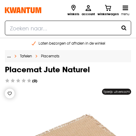
winkels
account
winkelwagen
menu
Laten bezorgen of afhalen in de winkel
Shop online of in onze 96 winkels
…
Tafelen
Placemats
Gratis raam advies en inmeten aan huis
€ 5,- korting op je volgende bestelling
Placemat Jute Naturel
(0)
Tijdelijk uitverkocht