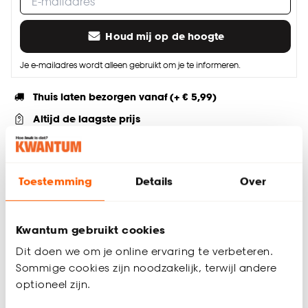
Houd mij op de hoogte
Je e-mailadres wordt alleen gebruikt om je te informeren.
Thuis laten bezorgen vanaf (+ € 5,99)
Altijd de laagste prijs
Deel jouw product & volg ons op social
Toestemming
Details
Over
Productomschrijving
Kwantum gebruikt cookies
Jute placemat met een gevlochten patroon. Heeft kleine
Dit doen we om je online ervaring te verbeteren.
franjes aan de uiteinden. 30x45 cm.
Sommige cookies zijn noodzakelijk, terwijl andere
Productspecificaties
optioneel zijn.