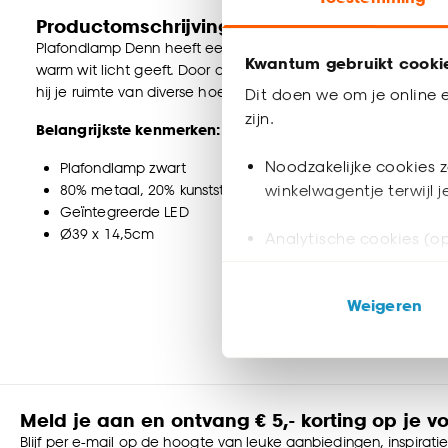
Productomschrijving
Plafondlamp Denn heeft een eigentijds en uniek design. De 
Kwantum gebruikt cooki
warm wit licht geeft. Door de dynamische vorm geeft de plafo
hij je ruimte van diverse hoeken. Hang de plafondlamp boven 
Dit doen we om je online e
zijn.
Belangrijkste kenmerken:
Noodzakelijke cookies z
Plafondlamp zwart
80% metaal, 20% kunststof
winkelwagentje terwijl 
Geïntegreerde LED
Ø39 x 14,5cm
Analytische cookies (op
Marketing cookies (opt
Weigeren
ook buiten de website 
Klik op ‘Ja, alles toestaa
noodzakelijke cookies te 
accepteren door op ‘Cook
Meld je aan en ontvang € 5,- korting op je v
Blijf per e-mail op de hoogte van leuke aanbiedingen, inspirati