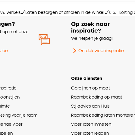
e deze keuze altijd nog kan aanpassen, bekijk hiervoor o
Kle
 96 winkels
Laten bezorgen of afhalen in de winkel
€ 5,- korting
agen?
Op zoek naar
Vo
inspiratie?
 op met onze
e
We helpen je graag!
Wa
vice
Ontdek wooninspiratie
Ges
Onze diensten
Le
spiratie
Gordijnen op maat
Ge
woonstijlen
Raambekleding op maat
ruimte
Stijladvies aan Huis
Int
ossing voor je raam
Raambekleding laten montere
sende vloer
Vloer laten inmeten
Aa
ubelen
Vloer laten leggen