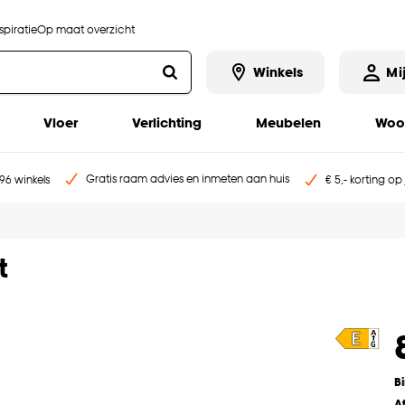
piratie
Op maat overzicht
Winkels
Mi
Vloer
Verlichting
Meubelen
Woo
Gratis raam advies en inmeten aan huis
96 winkels
€ 5,- korting op
t
B
A