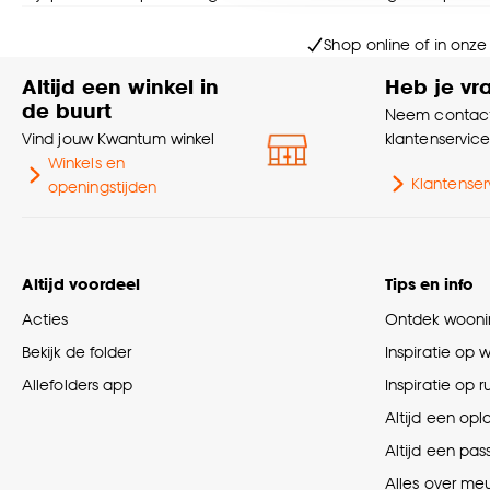
Goed om te weten is dat j
Shop online of in onze
Altijd een winkel in
Heb je vr
de buurt
Neem contact
Vind jouw Kwantum winkel
klantenservic
Winkels en
Klantenser
openingstijden
Altijd voordeel
Tips en info
Acties
Ontdek woonin
Bekijk de folder
Inspiratie op 
Allefolders app
Inspiratie op 
Altijd een opl
Altijd een pas
Alles over me