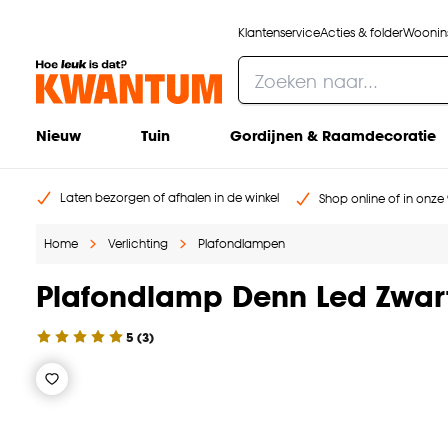
Klantenservice
Acties & folder
Woonins
Nieuw
Tuin
Gordijnen & Raamdecoratie
Laten bezorgen of afhalen in de winkel
Shop online of in onze 
Home
Verlichting
Plafondlampen
Plafondlamp Denn Led Zwar
5
(
3
)