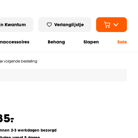
jn Kwantum
Verlanglijstje
naccessoires
Behang
Slapen
Sale
 je volgende bestelling
-
85.
innen 2-3 werkdagen bezorgd
fhalen vanaf 5 dagen