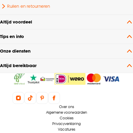
Ruilen en retourneren
Lengte
27.5 CM
Altijd voordeel
Fitting
E27 fitting
Tips en info
Voltage
230 V
Onze diensten
Altijd bereikbaar
Over ons
Algemene voorwaarden
Cookies
Privacyverklaring
Vacatures