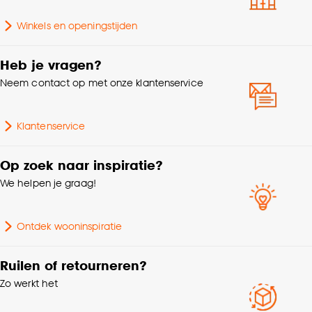
Hoogte
17 CM
accepteren door op ‘Cookies aanpassen’ te
klikken.
Winkels en openingstijden
Wattage
40 Wt
Goed om te weten is dat je deze keuze altijd nog
Heb je vragen?
kan aanpassen, bekijk hiervoor onze
Aantal lichtbronnen
1 Stk
Neem contact op met onze klantenservice
cookieverklaring
.
Breedte
27.5 CM
Klantenservice
Gewicht
0.97 Kg
Op zoek naar inspiratie?
We helpen je graag!
Geschikt voor ruimte
Hal, Toilet
Ontdek wooninspiratie
Interieurstijl
Retro
Ruilen of retourneren?
Inclusief lichtbron
Nee
Zo werkt het
Doorsnede
27.5 CM