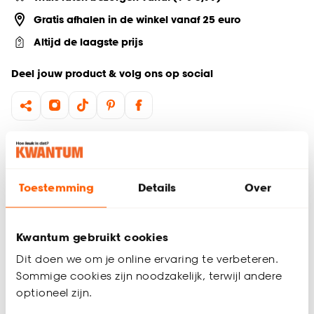
Gratis afhalen in de winkel vanaf 25 euro
Altijd de laagste prijs
Deel jouw product & volg ons op social
Productomschrijving
Plafondlamp Leda is een bruine plafondlamp met retro
uitstraling. Hij brengt veel sfeer in je ruimte. Plafondlamp Leda
Toestemming
Details
Over
heeft een E27 fitting en wordt geleverd exclusief lichtbron.
Zo heb je zelf de vrijheid om een lichtbron naar keuze toe te
voegen, passend bij jouw woonwensen. Kies bijvoorbeeld uit
Kwantum gebruikt cookies
led lamp 80 mm goud
.
Dit doen we om je online ervaring te verbeteren.
Belangrijkste kenmerken:
Sommige cookies zijn noodzakelijk, terwijl andere
Productspecificaties
optioneel zijn.
Plafondlamp bruin
Ø27,5x17 cm