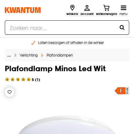
winkels
account
winkelwagen
menu
Laten bezorgen of afhalen in de winkel
Shop online of in onze 96 winkels
…
Verlichting
Plafondlampen
Gratis raam advies en inmeten aan huis
€ 5,- korting op je volgende bestelling
Plafondlamp Minos Led Wit
5
(
1
)