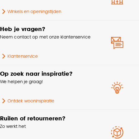
Samenstelling
80% Metaal
accepteren door op ‘Cookies aanpassen’ te
klikken.
Winkels en openingstijden
Voltage
230 V
Goed om te weten is dat je deze keuze altijd nog
Heb je vragen?
kan aanpassen, bekijk hiervoor onze
Aantal lichtbronnen
1 Stk
Neem contact op met onze klantenservice
cookieverklaring
.
Lengte
28 CM
Klantenservice
Doorsnede
28 CM
Op zoek naar inspiratie?
We helpen je graag!
Geschikt voor ruimte
Keuken, Toilet
Ontdek wooninspiratie
Interieurstijl
Modern
Ruilen of retourneren?
Hoogte
6.5 CM
Zo werkt het
Gewicht
0.297 Kg