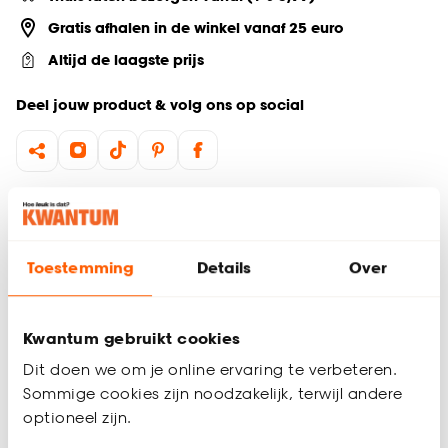
Gratis afhalen in de winkel vanaf 25 euro
Altijd de laagste prijs
Deel jouw product & volg ons op social
Productomschrijving
Plafondlamp Minos is een witte plafondlamp gemaakt van
metaal die past in elk interieur. Met een afmeting van
Toestemming
Details
Over
Ø28x6,5 cm is hij perfect te hangen op diverse plekken in je
huis. Plafondlamp Minos heeft een geïntegreerde LED lamp.
Zo hoef je zelf geen lichtbron toe te voegen. Hij geeft warm
Kwantum gebruikt cookies
wit licht, perfect om voldoende te zien maar toch een fijne
lichtsfeer te hebben. Minos brengt veel rust en charme in je
Dit doen we om je online ervaring te verbeteren.
interieur.
Sommige cookies zijn noodzakelijk, terwijl andere
Productspecificaties
optioneel zijn.
Belangrijkste kenmerken: