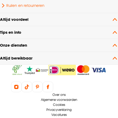
Ruilen en retourneren
Kleurtint
Wit
Altijd voordeel
Wattage
12 Wt
Tips en info
Energielabel 2021
F
Onze diensten
Altijd bereikbaar
Over ons
Algemene voorwaarden
Cookies
Privacyverklaring
Vacatures