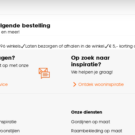
Ho
ies aanpassen’ te klikken.
Ge
e deze keuze altijd nog kan aanpassen, bekijk hiervoor o
olgende bestelling
e en meer!
Kle
 96 winkels
Laten bezorgen of afhalen in de winkel
€ 5,- korting
Ga
agen?
Op zoek naar
inspiratie?
 op met onze
e
We helpen je graag!
Int
vice
Ontdek wooninspiratie
St
Onze diensten
Le
spiratie
Gordijnen op maat
Br
woonstijlen
Raambekleding op maat