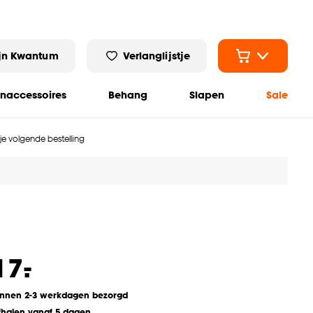
jn Kwantum
Verlanglijstje
naccessoires
Behang
Slapen
Sale
 je volgende bestelling
-
17.
innen 2-3 werkdagen bezorgd
fhalen vanaf 5 dagen