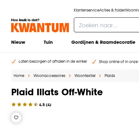
Klantenservice
Acties & folder
Woonins
Nieuw
Tuin
Gordijnen & Raamdecoratie
Laten bezorgen of afhalen in de winkel
Shop online of in onze 
Home
Woonaccessoires
Woontextiel
Plaids
Plaid Illats Off-White
4.5
(
4
)