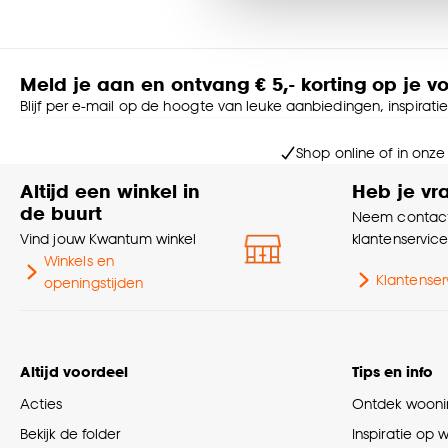
accepteren door op ‘Cook
Goed om te weten is dat j
Meld je aan en ontvang € 5,- korting op je v
Blijf per e-mail op de hoogte van leuke aanbiedingen, inspirati
Shop online of in onze
Altijd een winkel in
Heb je vr
de buurt
Neem contact
Vind jouw Kwantum winkel
klantenservic
Winkels en
Klantenser
openingstijden
Altijd voordeel
Tips en info
Acties
Ontdek woonin
Bekijk de folder
Inspiratie op 