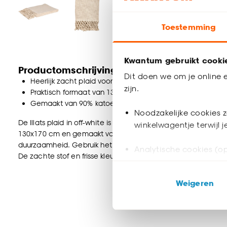
Toestemming
Kwantum gebruikt cooki
Productomschrijving
Dit doen we om je online e
Heerlijk zacht plaid voor op de bank
zijn.
Praktisch formaat van 130x170 cm
Gemaakt van 90% katoen en 10% polyester
Noodzakelijke cookies z
De Illats plaid in off-white is een stijlvol en sfeervol acces
winkelwagentje terwijl 
130x170 cm en gemaakt van 90% katoen en 10% polyester bie
duurzaamheid. Gebruik het als knus dekentje tijdens koude 
Analytische cookies (op
De zachte stof en frisse kleur maken deze plaid ideaal om een
Marketing cookies (opt
Weigeren
ook buiten de website 
Klik op ‘Ja, alles toestaa
noodzakelijke cookies te 