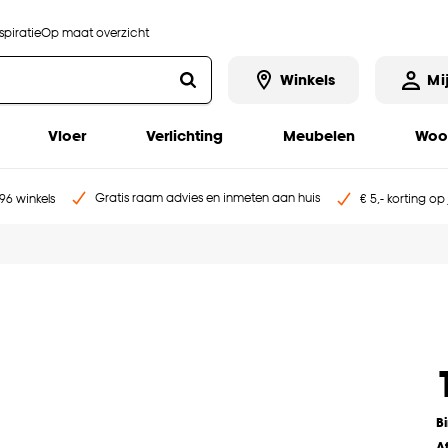
piratie
Op maat overzicht
Winkels
Mi
Vloer
Verlichting
Meubelen
Woo
Gratis raam advies en inmeten aan huis
96 winkels
€ 5,- korting op
B
A