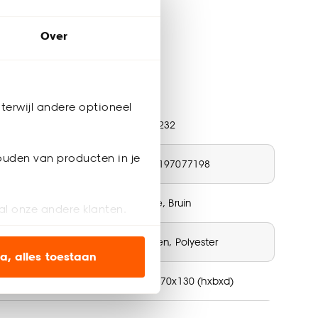
Over
ductspecificaties
terwijl andere optioneel
tikelnummer
4308232
ouden van producten in je
N nummer
8720197077198
ur
Beige, Bruin
al onze andere klanten.
teriaal
Katoen, Polyester
ien op onze website, maar
a, alles toestaan
oduct afmetingen (cm)
0,1x170x130 (hxbxd)
en’ om alleen de
s wel of niet te