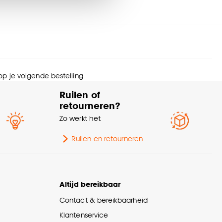
ogte
0.1 CM
wicht
0.8 Kg
nze
cookieverklaring
.
urtint
Beige, Bruin
 op je volgende bestelling
rantietermijn
24 maanden
Ruilen of
retourneren?
Scandinavisch, Japandi,
Zo werkt het
erieurstijl
Bohemian, Landelijk, Hotel
chique
Ruilen en retourneren
andaard afmetingen
130x170cm
Altijd bereikbaar
ngte
130 CM
Contact & bereikbaarheid
eedte
170 CM
Klantenservice