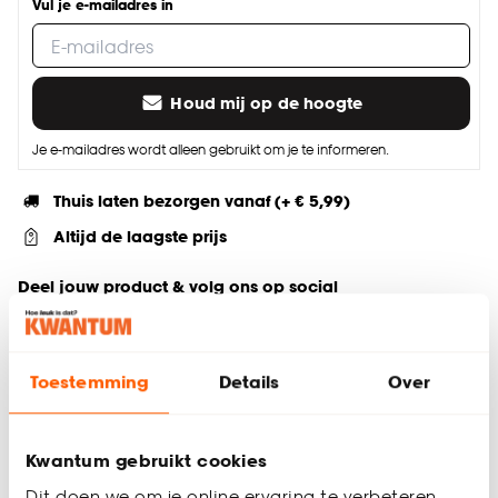
Vul je e-mailadres in
Houd mij op de hoogte
Je e-mailadres wordt alleen gebruikt om je te informeren.
Thuis laten bezorgen vanaf (+ € 5,99)
Altijd de laagste prijs
Deel jouw product & volg ons op social
Toestemming
Details
Over
Productomschrijving
Kinderpoef
Beige poef
Kwantum gebruikt cookies
Interieurstijl: Japandi, Scandinavisch
Dit doen we om je online ervaring te verbeteren.