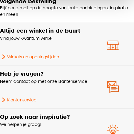
volgende bestelling
van alle cookies, of klik op ‘weigeren’ om alleen de
Blijf per e-mail op de hoogte van leuke aanbiedingen, inspiratie
noodzakelijke cookies te accepteren. Je kunt er ook
Lengte
45 CM
en meer!
voor kiezen om bepaalde cookies wel of niet te
accepteren door op ‘Cookies aanpassen’ te
Altijd een winkel in de buurt
Gewicht
1.1 Kg
klikken.
Vind jouw Kwantum winkel
Goed om te weten is dat je deze keuze altijd nog
Garantietermijn
24 maanden
kan aanpassen, bekijk hiervoor onze
Winkels en openingstijden
cookieverklaring
.
Scandinavisch, Modern,
Interieurstijl
Japandi
Heb je vragen?
Neem contact op met onze klantenservice
Hoogte
45 CM
Klantenservice
Geschikt voor ruimte
Kinderkamer
Op zoek naar inspiratie?
Kleurtint
Beige
We helpen je graag!