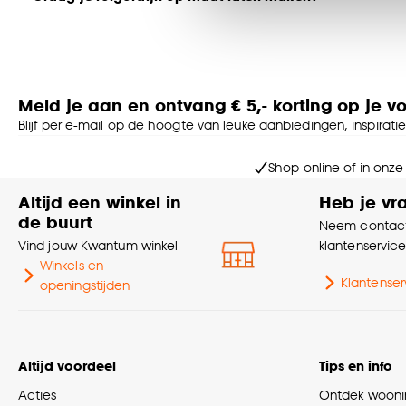
noodzakelijke cookies te 
Dat kan natuurlijk! Als je op de ‘Maak op maat’ button klikt, 
accepteren door op ‘Cook
zelf kiezen hoe je je rolgordijnen het liefst zou willen. De con
perfecte rolgordijn samenstelt.
Goed om te weten is dat j
Twijfel je nog of wil je graag advies?
Meld je aan en ontvang € 5,- korting op je v
Laat je dan adviseren door een van onze adviseurs aan huis.
Blijf per e-mail op de hoogte van leuke aanbiedingen, inspirati
raamdecoratie, wordt deze direct voor jou perfect ingemeten
Maak een afspraak voor advies aan huis in Nederland >
Shop online of in onze
Maak een afspraak voor advies aan huis in België >
Altijd een winkel in
Heb je vr
Kind veiligheid
de buurt
Neem contact
Al onze raamdecoratie voldoet aan veiligheids- en kwaliteits
Vind jouw Kwantum winkel
klantenservic
ketting minimaal 150cm boven de grond moet hangen voor op
Winkels en
Klantenser
openingstijden
Altijd voordeel
Tips en info
Acties
Ontdek woonin