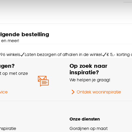
accepteren. Je kunt er ook voor kiezen om bepaalde cookie
kom je terecht in onze rolgordijnen samensteller. Daar kun je
ies aanpassen’ te klikken.
Sa
figurator biedt veel verschillende opties zodat je zelf het
e deze keuze altijd nog kan aanpassen, bekijk hiervoor o
Br
olgende bestelling
 Samen met de adviseur kies je zonder zorgen thuis je
e en meer!
 en de bestelling wordt geplaatst.
Wa
 96 winkels
Laten bezorgen of afhalen in de winkel
€ 5,- korting
agen?
Op zoek naar
Soo
inspiratie?
 op met onze
eisen voor kinderen. Let er bij het monteren op dat de
e
We helpen je graag!
timale kind veiligheid.
Mo
vice
Ontdek wooninspiratie
Onze diensten
Ge
spiratie
Gordijnen op maat