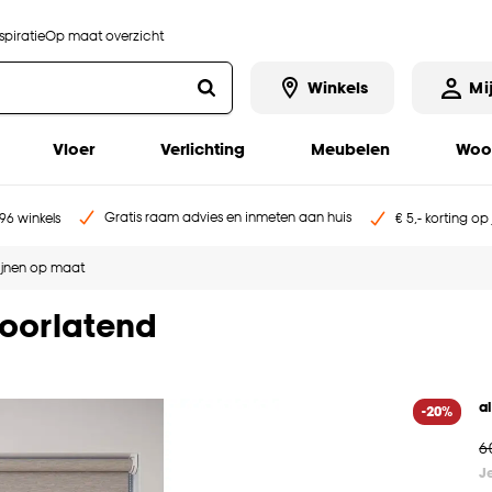
piratie
Op maat overzicht
Winkels
Mi
Vloer
Verlichting
Meubelen
Woo
Gratis raam advies en inmeten aan huis
96 winkels
€ 5,- korting op
ijnen op maat
doorlatend
a
-20%
6
J