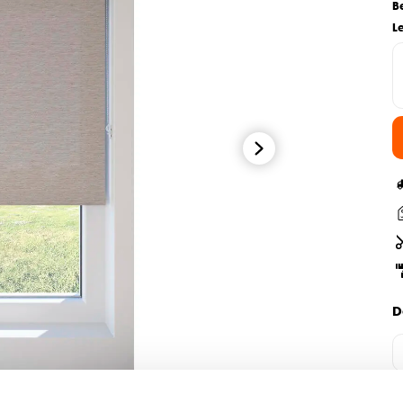
B
L
D
H