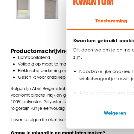
Toestemming
Kwantum gebruikt cooki
Dit doen we om je online e
Productomschrijving
zijn.
Lichtdoorlatend
Volledig op maat te maken
Elektrische bediening mogelijk
Noodzakelijke cookies z
Geschikt voor draaikiep ramen
winkelwagentje terwijl 
Rolgordijn Abel Beige is lichtdoorlatend en heeft een grove 
Analytische cookies (op
voorkomt directe inkijk en geeft daardoor meer privacy. Een
100% polyester. Polyester is een synthetische vezel, waardoor 
Marketing cookies (opt
rolgordijn kun je eenvoudig schoonmaken met een licht voch
Weigeren
ook buiten de website 
Liever je rolgordijn elektrisch bedienen i.p.v. handmatig? Da
Klik op ‘Ja, alles toestaa
Graag je rolgordijn op maat laten maken?