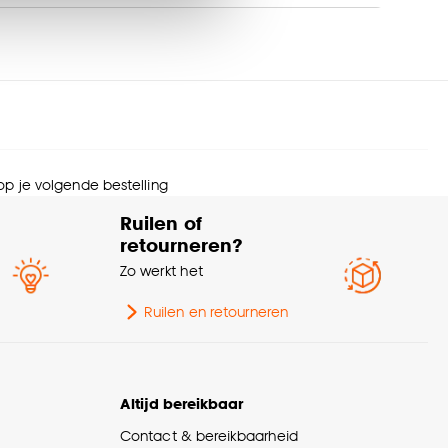
s wel of niet te
menstelling
100% PES
nze
cookieverklaring
.
eedte
300 CM
Afnemen met vochtige
svoorschriften
doek
 op je volgende bestelling
Ruilen of
rt stof
Rolgordijn lichtdoorlatend
retourneren?
Zo werkt het
Op kozijn, In kozijn,
Wandbevestiging,
ntage
Ruilen en retourneren
Plafondbevestiging, Met
klemsteunen
Standaard/recht raam,
Altijd bereikbaar
schikt voor type raam
Draaikiepraam, Kunststof
Contact & bereikbaarheid
raam, Houten raam