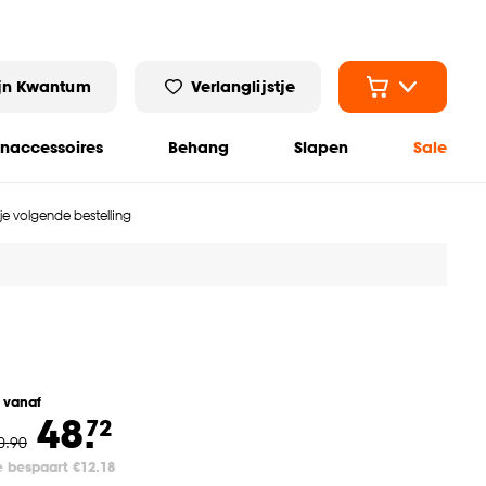
jn Kwantum
Verlanglijstje
naccessoires
Behang
Slapen
Sale
 je volgende bestelling
l vanaf
48.
72
0
.
90
e bespaart €12.18