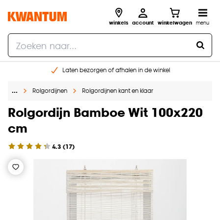
winkels
account
winkelwagen
menu
Laten bezorgen of afhalen in de winkel
Shop online of in onze 96 winkels
…
Rolgordijnen
Rolgordijnen kant en klaar
Gratis raam advies en inmeten aan huis
€ 5,- korting op je volgende bestelling
Rolgordijn Bamboe Wit 100x220
cm
4.3
(
17
)