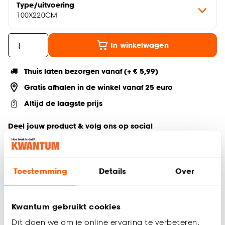
Type/uitvoering
100X220CM
In winkelwagen
Thuis laten bezorgen vanaf (+ € 5,99)
Gratis afhalen in de winkel vanaf 25 euro
Altijd de laagste prijs
Deel jouw product & volg ons op social
Toestemming
Details
Over
Productomschrijving
100% Bamboe
100cm x 220cm (BxH)
Kwantum gebruikt cookies
Duurzame keuze
Dit doen we om je online ervaring te verbeteren.