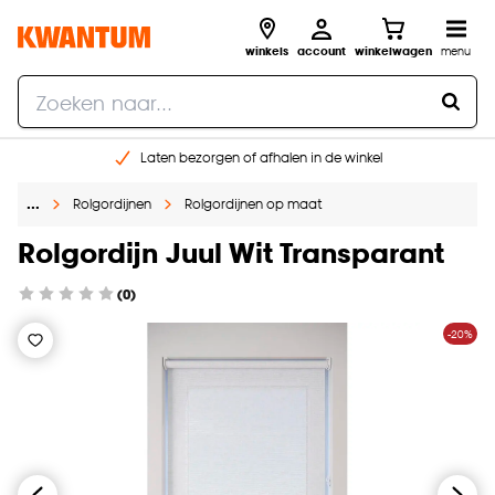
winkels
account
winkelwagen
menu
Laten bezorgen of afhalen in de winkel
Shop online of in onze 96 winkels
…
Rolgordijnen
Rolgordijnen op maat
Gratis raam advies en inmeten aan huis
€ 5,- korting op je volgende bestelling
Rolgordijn Juul Wit Transparant
(0)
-20%