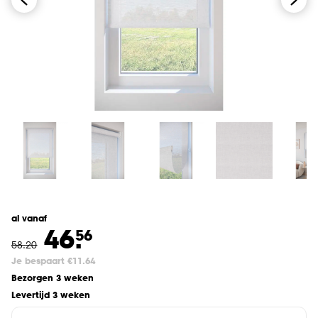
al vanaf
46.
56
58
.
20
Je bespaart €11.64
Bezorgen 3 weken
Levertijd 3 weken