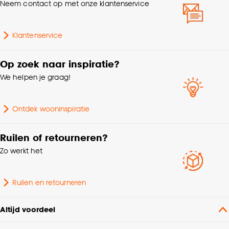
Neem contact op met onze klantenservice
Garantietermijn
24 maanden
Klantenservice
Bediening
Elektrisch, Handmatig
Op zoek naar inspiratie?
Op kozijn, In kozijn,
We helpen je graag!
Wandbevestiging, Met
Montage
klemsteunen,
Plafondbevestiging
Ontdek wooninspiratie
Standaard/recht raam,
Ruilen of retourneren?
Geschikt voor type raam
Draaikiepraam, Kunststof
Zo werkt het
raam, Houten raam
Scandinavisch, Modern,
Ruilen en retourneren
Interieurstijl
Japandi, Landelijk
Altijd voordeel
Soort stof
Rolgordijn transparant