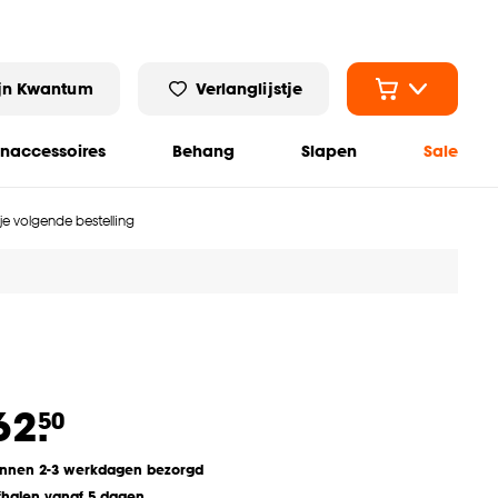
jn Kwantum
Verlanglijstje
naccessoires
Behang
Slapen
Sale
 je volgende bestelling
62.
50
innen 2-3 werkdagen bezorgd
fhalen vanaf 5 dagen