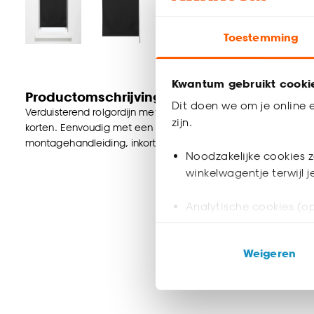
Toestemming
Kwantum gebruikt cooki
Productomschrijving
Dit doen we om je online e
Verduisterend rolgordijn met meekleurende achterzijde. Idea
zijn.
korten. Eenvoudig met een vochtige doek te reinigen. Incl. 
montagehandleiding, inkortinstructie.
Noodzakelijke cookies z
winkelwagentje terwijl 
Analytische cookies (op
Marketing cookies (opt
Weigeren
ook buiten de website 
Klik op ‘Ja, alles toestaa
noodzakelijke cookies te 