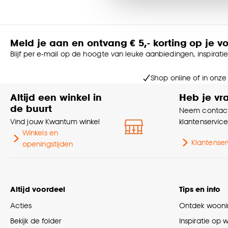
accepteren door op ‘Cook
Goed om te weten is dat j
Meld je aan en ontvang € 5,- korting op je v
Blijf per e-mail op de hoogte van leuke aanbiedingen, inspirati
Shop online of in onze
Altijd een winkel in
Heb je vr
de buurt
Neem contact
Vind jouw Kwantum winkel
klantenservic
Winkels en
Klantenser
openingstijden
Altijd voordeel
Tips en info
Acties
Ontdek woonin
Bekijk de folder
Inspiratie op 