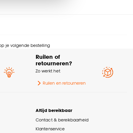
erieurstijl
Modern, Industrieel
menstelling
Polyester 100%
nze
cookieverklaring
.
Afnemen met vochtige
svoorschriften
doek
 op je volgende bestelling
Ruilen of
nmerken
Zelfde kleur achterzijde
retourneren?
amdecoratie
Zo werkt het
wicht gram per m2
200 G/m2
Ruilen en retourneren
eedte
100 CM
Altijd bereikbaar
te verduisterend
Deels verduisterend
Contact & bereikbaarheid
rantietermijn
24 maanden
Klantenservice