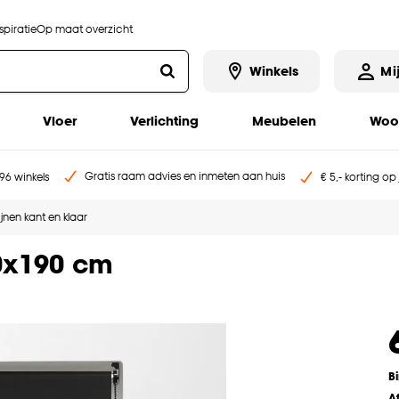
piratie
Op maat overzicht
Winkels
Mi
Vloer
Verlichting
Meubelen
Woo
Gratis raam advies en inmeten aan huis
96 winkels
€ 5,- korting op
jnen kant en klaar
00x190 cm
B
A