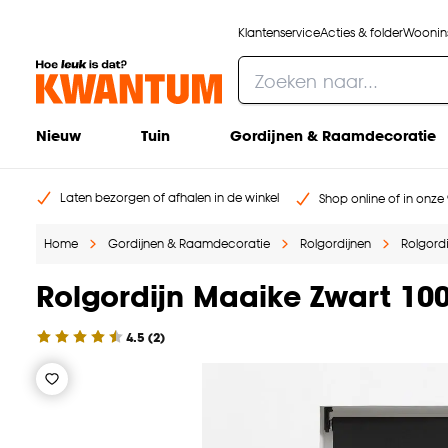
Klantenservice
Acties & folder
Woonins
Nieuw
Tuin
Gordijnen & Raamdecoratie
Laten bezorgen of afhalen in de winkel
Shop online of in onze 
Home
Gordijnen & Raamdecoratie
Rolgordijnen
Rolgordi
Rolgordijn Maaike Zwart 1
4.5
(
2
)