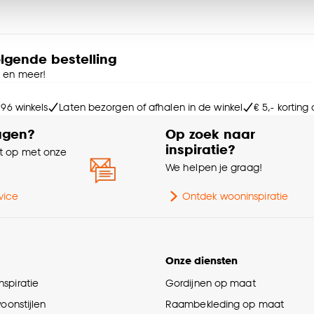
Int
ies aanpassen’ te klikken.
Sa
e deze keuze altijd nog kan aanpassen, bekijk hiervoor o
olgende bestelling
e en meer!
Wa
 96 winkels
Laten bezorgen of afhalen in de winkel
€ 5,- korting
agen?
Op zoek naar
Ke
inspiratie?
Ra
 op met onze
e
We helpen je graag!
Ge
vice
Ontdek wooninspiratie
Br
Onze diensten
Ma
spiratie
Gordijnen op maat
Ga
woonstijlen
Raambekleding op maat