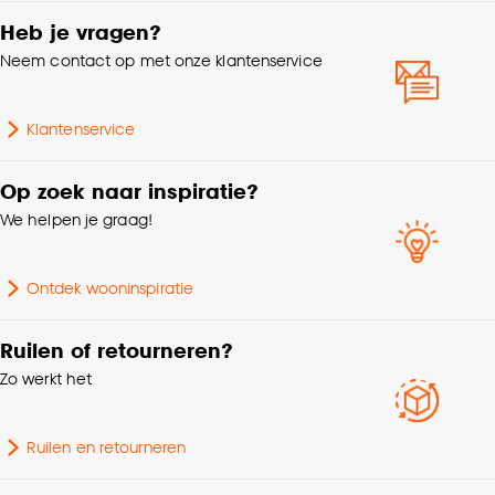
Al onze raamdecoratie voldoet aan veiligheids- en
Samenstelling
Polyester 100%
Heb je vragen?
kwaliteitseisen voor kinderen. Let er bij het monteren op dat
Neem contact op met onze klantenservice
de ketting minimaal 150cm boven de grond moet hangen
Breedte
300 CM
voor optimale kind veiligheid.
Klantenservice
Gewicht gram per m2
290 G/m2
Op zoek naar inspiratie?
Collectie
FENSTR
We helpen je graag!
Mate verduisterend
Transparant
Ontdek wooninspiratie
Kleurtint
Beige
Ruilen of retourneren?
Zo werkt het
Afnemen met vochtige
Wasvoorschriften
doek
Ruilen en retourneren
Soort stof
Rolgordijn van screenstof