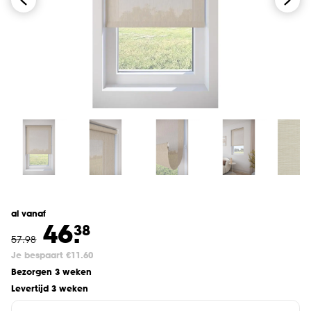
al vanaf
46.
38
57
.
98
Je bespaart €11.60
Bezorgen 3 weken
Levertijd 3 weken