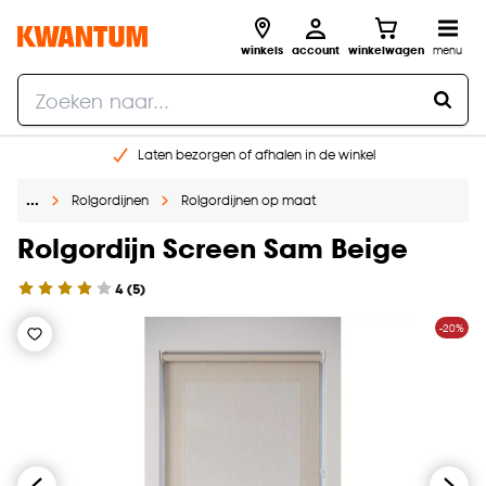
winkels
account
winkelwagen
menu
Laten bezorgen of afhalen in de winkel
Shop online of in onze 96 winkels
…
Rolgordijnen
Rolgordijnen op maat
Gratis raam advies en inmeten aan huis
€ 5,- korting op je volgende bestelling
Rolgordijn Screen Sam Beige
4
(
5
)
-20%