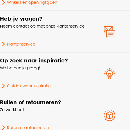
Winkels en openingstijden
klikken.
Goed om te weten is dat je deze keuze altijd nog
Heb je vragen?
kan aanpassen, bekijk hiervoor onze
Neem contact op met onze klantenservice
cookieverklaring
.
Klantenservice
Op zoek naar inspiratie?
We helpen je graag!
Ontdek wooninspiratie
Ruilen of retourneren?
Zo werkt het
Ruilen en retourneren