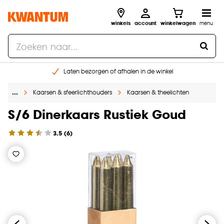
winkels
account
winkelwagen
menu
Laten bezorgen of afhalen in de winkel
Shop online of in onze 96 winkels
…
Kaarsen & sfeerlichthouders
Kaarsen & theelichten
Gratis raam advies en inmeten aan huis
€ 5,- korting op je volgende bestelling
S/6 Dinerkaars Rustiek Goud
3.5
(
6
)