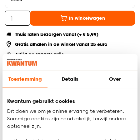
In winkelwagen
Thuis laten bezorgen vanaf (+ € 5,99)
Gratis afhalen in de winkel vanaf 25 euro
Altijd de laagste prijs
Deel jouw product & volg ons op social
Toestemming
Details
Over
Kwantum gebruikt cookies
Productomschrijving
Dinerkaarsen rustiek met gouden kleur. 6 stuks. 20 cm hoog.
Dit doen we om je online ervaring te verbeteren.
Sommige cookies zijn noodzakelijk, terwijl andere
Productspecificaties
optioneel zijn.
Artikelnummer
0518097