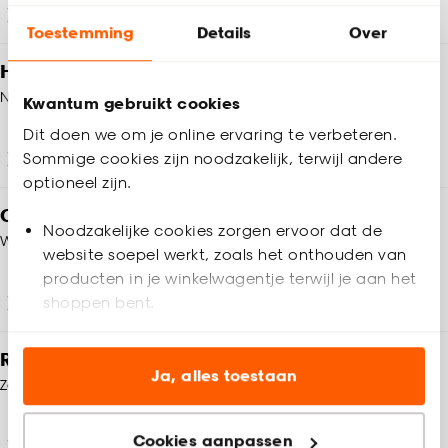
Winkels en openingstijden
Toestemming
Details
Over
Heb je vragen?
Neem contact op met onze klantenservice
Kwantum gebruikt cookies
Dit doen we om je online ervaring te verbeteren.
Sommige cookies zijn noodzakelijk, terwijl andere
Klantenservice
optioneel zijn.
Op zoek naar inspiratie?
Noodzakelijke cookies zorgen ervoor dat de
We helpen je graag!
website soepel werkt, zoals het onthouden van
producten in je winkelwagentje terwijl je aan het
shoppen bent.
Ontdek wooninspiratie
Analytische cookies (optioneel) helpen ons de
Ruilen of retourneren?
website te verbeteren voor jou en al onze andere
Ja, alles toestaan
Zo werkt het
klanten.
Cookies aanpassen
Marketing cookies (optioneel) laten jou
Ruilen en retourneren