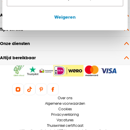
relevante informatie en aanbiedingen zien op
onze website, maar ook buiten de website voor
Altijd voordeel
Weigeren
advertenties en communicatie.
Tips en info
Klik op ‘Ja, alles toestaan’ om gebruik te maken
van alle cookies, of klik op ‘weigeren’ om alleen de
Onze diensten
noodzakelijke cookies te accepteren. Je kunt er ook
voor kiezen om bepaalde cookies wel of niet te
Altijd bereikbaar
accepteren door op ‘Cookies aanpassen’ te
klikken.
Goed om te weten is dat je deze keuze altijd nog
kan aanpassen, bekijk hiervoor onze
cookieverklaring
.
Over ons
Algemene voorwaarden
Cookies
Privacyverklaring
Vacatures
Thuiswinkel certificaat