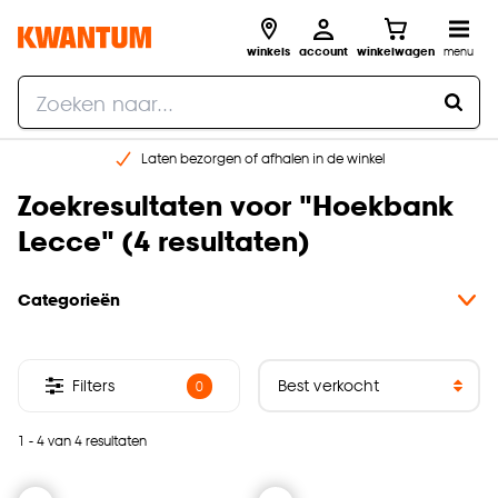
winkels
account
winkelwagen
menu
Laten bezorgen of afhalen in de winkel
Shop online of in onze 96 winkels
Zoekresultaten voor
"
Hoekbank
Gratis raam advies en inmeten aan huis
Lecce
" (
4 resultaten
)
€ 5,- korting op je volgende bestelling
Categorieën
Filters
0
1 - 4 van 4 resultaten