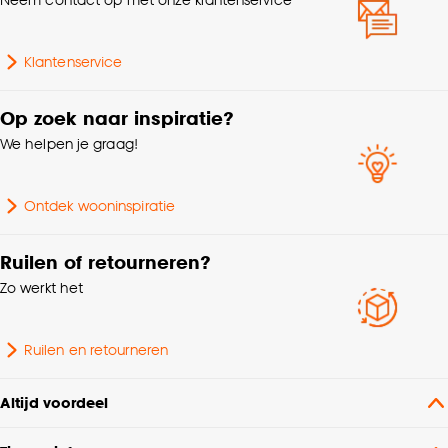
Goed om te weten is dat je deze keuze altijd nog
kan aanpassen, bekijk hiervoor onze
cookieverklaring
.
Klantenservice
Op zoek naar inspiratie?
We helpen je graag!
Ontdek wooninspiratie
Ruilen of retourneren?
Zo werkt het
Ruilen en retourneren
Altijd voordeel