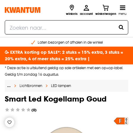
winkels
account
winkelwagen
menu
Laten bezorgen of afhalen in de winkel
Shop online of in onze 96 winkels
🥳 EXTRA korting op SALE*: 2 stuks = 15% extra, 3 stuks =
Gratis raam advies en inmeten aan huis
20% extra, 4 of meer stuks = 25% extra |
€ 5,- korting op je volgende bestelling
* Deze actie is uitsluitend geldig op sale artikelen met een op=op-label.
Geldig t/m zondag 16 augustus.
…
Lichtbronnen
LED lampen
Smart Led Kogellamp Goud
(0)