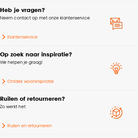
Lengte
4.5 CM
Heb je vragen?
Goed om te weten is dat je deze keuze altijd nog
Neem contact op met onze klantenservice
Hoogte
8.5 CM
kan aanpassen, bekijk hiervoor onze
cookieverklaring
.
Doorsnede
6.5 CM
Klantenservice
Op zoek naar inspiratie?
Voltage
220 V
We helpen je graag!
Gewicht
0.017 Kg
Ontdek wooninspiratie
Fitting
E14 fitting
Ruilen of retourneren?
Energielabel 2021
F
Zo werkt het
Ruilen en retourneren