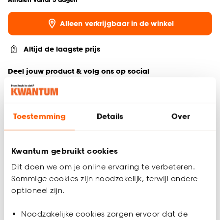
Alleen verkrijgbaar in de winkel
Altijd de laagste prijs
Deel jouw product & volg ons op social
Toestemming
Details
Over
Productomschrijving
Smart goudkleurige led-lamp. Fitting: E14.
Kwantum gebruikt cookies
Productspecificaties
Dit doen we om je online ervaring te verbeteren.
Artikelnummer
4308945
Sommige cookies zijn noodzakelijk, terwijl andere
optioneel zijn.
EAN nummer
8712879157557
Noodzakelijke cookies zorgen ervoor dat de