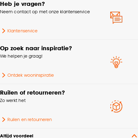
Heb je vragen?
Hoogte
150 CM
Goed om te weten is dat je deze keuze altijd nog
Neem contact op met onze klantenservice
kan aanpassen, bekijk hiervoor onze
cookieverklaring
.
Gewicht
0.257 Kg
Klantenservice
Doorsnede
9.7 CM
Op zoek naar inspiratie?
We helpen je graag!
Woonkamer, Eetkamer,
Geschikt voor ruimte
Slaapkamer, Hal
Ontdek wooninspiratie
Interieurstijl
Modern, Industrieel
Ruilen of retourneren?
Zo werkt het
Kleurtint
Brons
Ruilen en retourneren
Altijd voordeel