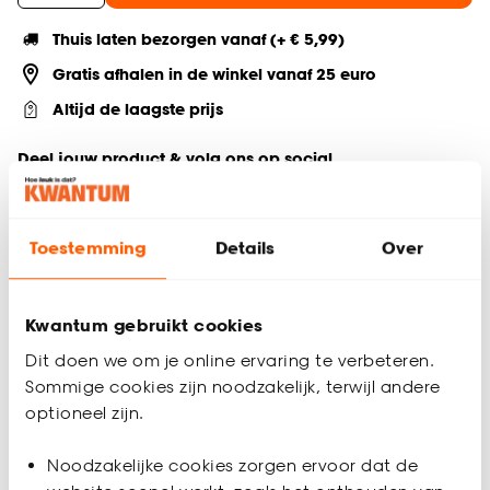
Thuis laten bezorgen vanaf (+ € 5,99)
Gratis afhalen in de winkel vanaf 25 euro
Altijd de laagste prijs
Deel jouw product & volg ons op social
Toestemming
Details
Over
Productomschrijving
Sfeervol snoerpendel Mizar met grote fitting. Exclusief
Kwantum gebruikt cookies
lichtbron. Doorsnede: 9.7 cm. Hoogte: 150 cm. Kleur: brons.
Dit doen we om je online ervaring te verbeteren.
Productspecificaties
Sommige cookies zijn noodzakelijk, terwijl andere
Artikelnummer
1553109
optioneel zijn.
Noodzakelijke cookies zorgen ervoor dat de
EAN nummer
8714051119667