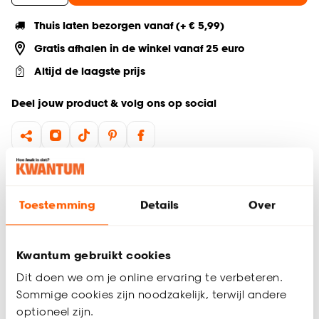
Thuis laten bezorgen vanaf (+ € 5,99)
Gratis afhalen in de winkel vanaf 25 euro
Altijd de laagste prijs
Deel jouw product & volg ons op social
Productomschrijving
Goudbruine snoerpendel
Toestemming
Details
Over
E27 fitting
Exclusief lichtbron
Kwantum gebruikt cookies
De snoerpendel is ideaal omdat hij past in elke interieurstijl
en gemakkelijk op te hangen is. Combineer hem met een
Dit doen we om je online ervaring te verbeteren.
lichtbron naar keuze met een E27 fitting en creër de
Sommige cookies zijn noodzakelijk, terwijl andere
lichtsfeer die past bij jouw woonwensen. Kies bijvoorbeeld uit
optioneel zijn.
led lamp 80 mm goud
,
smart led 95 mm goud
of
dimbare led