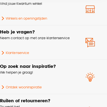
Vind jouw Kwantum winkel
accepteren door op ‘Cookies aanpassen’ te
Breedte
8.5 CM
klikken.
Winkels en openingstijden
Goed om te weten is dat je deze keuze altijd nog
Hoogte
300 CM
kan aanpassen, bekijk hiervoor onze
Heb je vragen?
cookieverklaring
.
Gewicht
0.242 Kg
Neem contact op met onze klantenservice
Woonkamer, Eetkamer,
Geschikt voor ruimte
Klantenservice
Slaapkamer, Hal
Op zoek naar inspiratie?
Interieurstijl
Modern, Industrieel
We helpen je graag!
Inclusief dimmer
Nee
Ontdek wooninspiratie
Fitting
E27 fitting
Ruilen of retourneren?
Zo werkt het
Lengte
8.5 CM