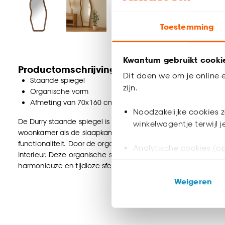
Toestemming
Kwantum gebruikt cooki
Productomschrijving
Dit doen we om je online e
Staande spiegel
zijn.
Organische vorm
Afmeting van 70x160 cm (lxh)
Noodzakelijke cookies z
De Durry staande spiegel is een sfeervolle passpiegel met ee
winkelwagentje terwijl 
woonkamer als de slaapkamer en de hal. Deze grote spiegel
functionaliteit. Door de organische vorm krijgt de houten spi
Analytische cookies (op
interieur. Deze organische spiegel is niet alleen praktisch, m
harmonieuze en tijdloze sfeer in huis.
Marketing cookies (opt
Weigeren
ook buiten de website 
Klik op ‘Ja, alles toestaa
noodzakelijke cookies te 