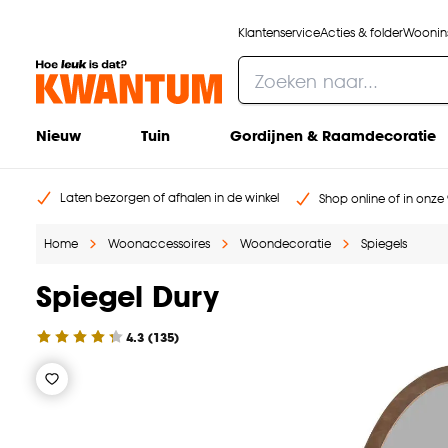
Klantenservice
Acties & folder
Woonins
Nieuw
Tuin
Gordijnen & Raamdecoratie
Laten bezorgen of afhalen in de winkel
Shop online of in onze 
Home
Woonaccessoires
Woondecoratie
Spiegels
Spiegel Dury
4.3
(
135
)