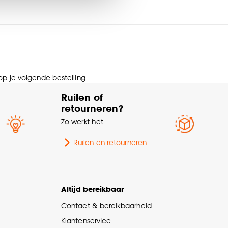
eedte
2 CM
ngte
70 CM
nze
cookieverklaring
.
ogte
160 CM
 op je volgende bestelling
tal stuks
1 Stk
Ruilen of
retourneren?
rm
Organisch
Zo werkt het
Staande spiegels,
Ruilen en retourneren
pe spiegel
Passpiegels
urtint
Bruin
Altijd bereikbaar
Contact & bereikbaarheid
wicht
9.1 Kg
Klantenservice