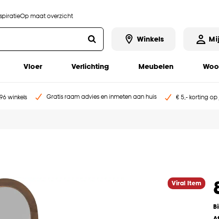
piratie
Op maat overzicht
Winkels
Mi
Vloer
Verlichting
Meubelen
Woo
Gratis raam advies en inmeten aan huis
96 winkels
€ 5,- korting op
Viral Item
B
A