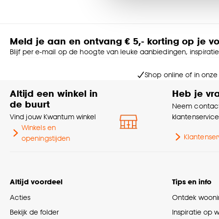
accepteren door op ‘Cook
Goed om te weten is dat j
Meld je aan en ontvang € 5,- korting op je v
Blijf per e-mail op de hoogte van leuke aanbiedingen, inspirati
Shop online of in onze
Altijd een winkel in
Heb je vr
de buurt
Neem contact
Vind jouw Kwantum winkel
klantenservic
Winkels en
Klantenser
openingstijden
Altijd voordeel
Tips en info
Acties
Ontdek woonin
Bekijk de folder
Inspiratie op 