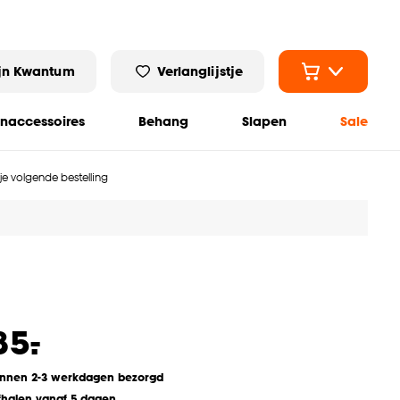
jn Kwantum
Verlanglijstje
naccessoires
Behang
Slapen
Sale
 je volgende bestelling
-
85.
innen 2-3 werkdagen bezorgd
fhalen vanaf 5 dagen