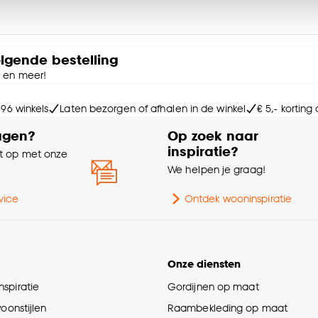
Br
ies aanpassen’ te klikken.
Le
e deze keuze altijd nog kan aanpassen, bekijk hiervoor o
olgende bestelling
e en meer!
Ho
 96 winkels
Laten bezorgen of afhalen in de winkel
€ 5,- korting
Aan
agen?
Op zoek naar
inspiratie?
 op met onze
Vo
e
We helpen je graag!
vice
Ontdek wooninspiratie
Ty
Kle
Onze diensten
spiratie
Gordijnen op maat
Ge
woonstijlen
Raambekleding op maat