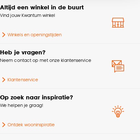
voor kiezen om bepaalde cookies wel of niet te
Altijd een winkel in de buurt
Breedte
22 CM
accepteren door op ‘Cookies aanpassen’ te
Vind jouw Kwantum winkel
klikken.
Interieurstijl
Kleurrijk
Goed om te weten is dat je deze keuze altijd nog
Winkels en openingstijden
Gewicht
0.01 Kg
kan aanpassen, bekijk hiervoor onze
cookieverklaring
.
Heb je vragen?
Garantietermijn
24 maanden
Neem contact op met onze klantenservice
Hoogte
0.25 CM
Klantenservice
Lengte
25 CM
Op zoek naar inspiratie?
We helpen je graag!
Type spiegel
Wandspiegels
Ontdek wooninspiratie
Aantal stuks
1 Stk