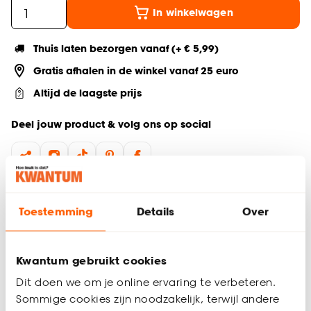
In winkelwagen
Thuis laten bezorgen vanaf (+ € 5,99)
Gratis afhalen in de winkel vanaf 25 euro
Altijd de laagste prijs
Deel jouw product & volg ons op social
Productomschrijving
Toestemming
Details
Over
Wandspiegel
Vrolijke spiegel voor elke kinderkamer
Kleurrijk design
Kwantum gebruikt cookies
Maak van de kamer een vrolijke blikvanger met de Hart Follo
Dit doen we om je online ervaring te verbeteren.
wandspiegel. Deze speelse kinderkamer spiegel brengt direct
Sommige cookies zijn noodzakelijk, terwijl andere
sfeer en kleur in de ruimte. Het moderne ontwerp sluit perfect