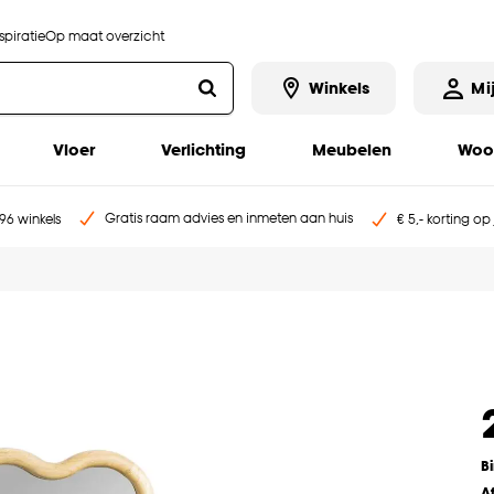
piratie
Op maat overzicht
Winkels
Mi
Vloer
Verlichting
Meubelen
Woo
Gratis raam advies en inmeten aan huis
96 winkels
€ 5,- korting op
B
A