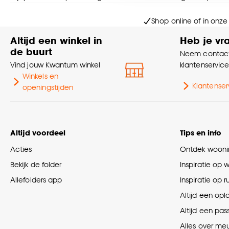
Goed om te weten is dat j
Shop online of in onze
Altijd een winkel in
Heb je vr
de buurt
Neem contact
Vind jouw Kwantum winkel
klantenservic
Winkels en
Klantenser
openingstijden
Altijd voordeel
Tips en info
Acties
Ontdek woonin
Bekijk de folder
Inspiratie op 
Allefolders app
Inspiratie op 
Altijd een opl
Altijd een pas
Alles over me