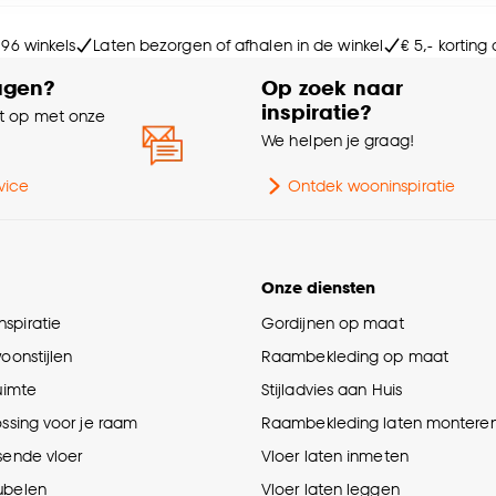
Ge
e deze keuze altijd nog kan aanpassen, bekijk hiervoor o
 96 winkels
Laten bezorgen of afhalen in de winkel
€ 5,- korting
Br
agen?
Op zoek naar
inspiratie?
 op met onze
Ga
e
We helpen je graag!
vice
Ontdek wooninspiratie
Onze diensten
spiratie
Gordijnen op maat
woonstijlen
Raambekleding op maat
ruimte
Stijladvies aan Huis
ossing voor je raam
Raambekleding laten montere
sende vloer
Vloer laten inmeten
ubelen
Vloer laten leggen