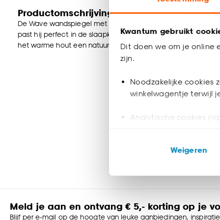
Productomschrijving
De Wave wandspiegel met houten frame brengt een tijdloze u
Kwantum gebruikt cooki
past hij perfect in de slaapkamer, keuken of hal. Het transpa
het warme hout een natuurlijke touch toevoegt. Een stijlvolle
Dit doen we om je online e
zijn.
Noodzakelijke cookies z
winkelwagentje terwijl 
Analytische cookies (op
Marketing cookies (opt
Weigeren
ook buiten de website 
Klik op ‘Ja, alles toestaa
noodzakelijke cookies te 
accepteren door op ‘Cook
Meld je aan en ontvang € 5,- korting op je v
Blijf per e-mail op de hoogte van leuke aanbiedingen, inspirati