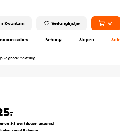
jn Kwantum
Verlanglijstje
naccessoires
Behang
Slapen
Sale
 je volgende bestelling
-
25.
innen 2-3 werkdagen bezorgd
fhalen vanaf 5 dagen