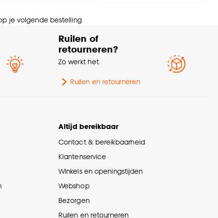
wicht
2.4 Kg
nze
cookieverklaring
.
 op je volgende bestelling
eedte
2 CM
Ruilen of
retourneren?
rantietermijn
24 maanden
Zo werkt het
Ruilen en retourneren
Altijd bereikbaar
Contact & bereikbaarheid
Klantenservice
Winkels en openingstijden
n
Webshop
Bezorgen
Ruilen en retourneren