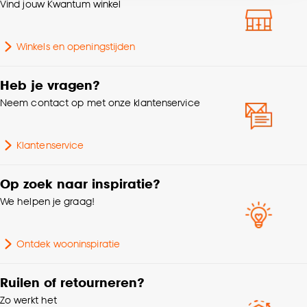
Vind jouw Kwantum winkel
accepteren door op ‘Cookies aanpassen’ te
Gewicht gram per m2
166 G/m2
klikken.
Winkels en openingstijden
Afnemen met vochtige
Goed om te weten is dat je deze keuze altijd nog
Wasvoorschriften
doek
kan aanpassen, bekijk hiervoor onze
Heb je vragen?
cookieverklaring
.
Neem contact op met onze klantenservice
Klantenservice
Op zoek naar inspiratie?
We helpen je graag!
Ontdek wooninspiratie
Ruilen of retourneren?
Zo werkt het