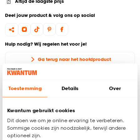
Altijd de laagste prijs
Deel jouw product & volg ons op social
Hulp nodig? Wij regelen het voor je!
Ga terug naar het hoofdproduct
Productomschrijving
Wil je zeker weten dat deze raamdecoratie bij de rest van
Toestemming
Details
Over
jouw interieur past? Bestel vrijblijvend één of meerdere
kleurstalen en bekijk of vergelijk eenvoudig welke
raamdecoratie jouw favoriet is. Zo ben je 100% zeker van de
Kwantum gebruikt cookies
juiste keuze. De kleurstalen worden binnen 2 à 3 werkdagen
Dit doen we om je online ervaring te verbeteren.
thuisbezorgd en passen door de brievenbus. Afmeting staal
Sommige cookies zijn noodzakelijk, terwijl andere
Plisségordijn: 11 cm.
optioneel zijn.