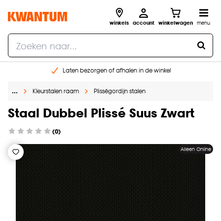
winkels
account
winkelwagen
menu
Laten bezorgen of afhalen in de winkel
Shop online of in onze 96 winkels
…
Kleurstalen raam
Plisségordijn stalen
Gratis raam advies en inmeten aan huis
€ 5,- korting op je volgende bestelling
Staal Dubbel Plissé Suus Zwart
(0)
Alleen Online