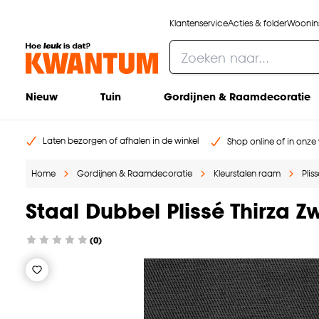
Klantenservice
Acties & folder
Woonins
Nieuw
Tuin
Gordijnen & Raamdecoratie
Laten bezorgen of afhalen in de winkel
Shop online of in onze 
Home
Gordijnen & Raamdecoratie
Kleurstalen raam
Plis
Staal Dubbel Plissé Thirza Z
(0)