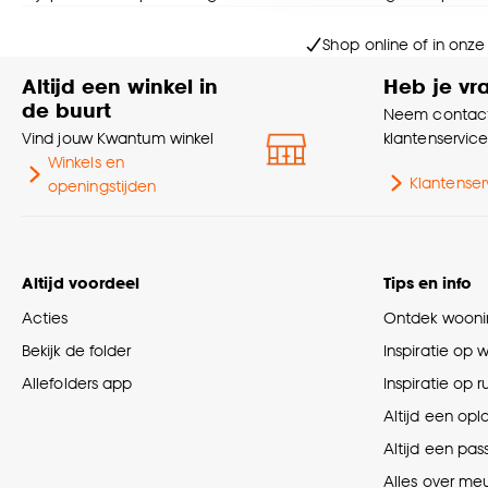
Goed om te weten is dat j
Shop online of in onze
Altijd een winkel in
Heb je vr
de buurt
Neem contact
Vind jouw Kwantum winkel
klantenservic
Winkels en
Klantenser
openingstijden
Altijd voordeel
Tips en info
Acties
Ontdek woonin
Bekijk de folder
Inspiratie op 
Allefolders app
Inspiratie op 
Altijd een opl
Altijd een pas
Alles over me