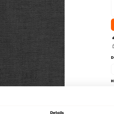
D
H
Details