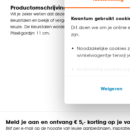
Productomschrijving
Wil je zeker weten dat deze raamdecoratie bij de rest van jou
Kwantum gebruikt cooki
kleurstalen en bekijk of vergelijk eenvoudig welke raamdecorat
keuze. De kleurstalen worden binnen 2 à 3 werkdagen thuisb
Dit doen we om je online e
Plisségordijn: 11 cm.
zijn.
Noodzakelijke cookies z
winkelwagentje terwijl 
Analytische cookies (op
Marketing cookies (opt
Weigeren
ook buiten de website 
Klik op ‘Ja, alles toestaa
noodzakelijke cookies te 
accepteren door op ‘Cook
Meld je aan en ontvang € 5,- korting op je v
Blijf per e-mail op de hoogte van leuke aanbiedingen, inspirati