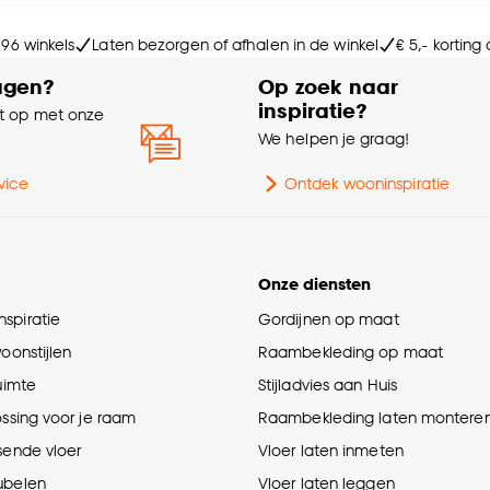
Sa
e deze keuze altijd nog kan aanpassen, bekijk hiervoor o
 96 winkels
Laten bezorgen of afhalen in de winkel
€ 5,- korting
Ma
agen?
Op zoek naar
inspiratie?
 op met onze
Wa
e
We helpen je graag!
vice
Ontdek wooninspiratie
Onze diensten
spiratie
Gordijnen op maat
woonstijlen
Raambekleding op maat
ruimte
Stijladvies aan Huis
ossing voor je raam
Raambekleding laten montere
sende vloer
Vloer laten inmeten
ubelen
Vloer laten leggen