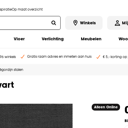
piratie
Op maat overzicht
Winkels
Mi
Vloer
Verlichting
Meubelen
Woo
Gratis raam advies en inmeten aan huis
96 winkels
€ 5,- korting op
ségordijn stalen
wart
Alleen Online
B