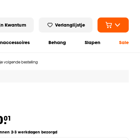
jn Kwantum
Verlanglijstje
naccessoires
Behang
Slapen
Sale
 je volgende bestelling
0.
01
innen 2-3 werkdagen bezorgd