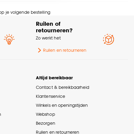
menstelling
Polyester 100%
nze
cookieverklaring
.
 op je volgende bestelling
te verduisterend
100% Verduisterend
Ruilen of
retourneren?
Afnemen met vochtige
svoorschriften
Zo werkt het
doek
Ruilen en retourneren
Altijd bereikbaar
Contact & bereikbaarheid
Klantenservice
Winkels en openingstijden
n
Webshop
Bezorgen
Ruilen en retourneren