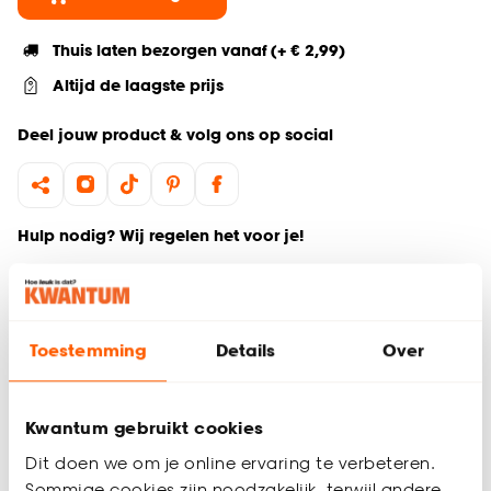
Thuis laten bezorgen vanaf (+ € 2,99)
Altijd de laagste prijs
Deel jouw product & volg ons op social
Hulp nodig? Wij regelen het voor je!
Ga terug naar het hoofdproduct
Toestemming
Details
Over
Productomschrijving
Wil je zeker weten dat deze raamdecoratie bij de rest van
jouw interieur past? Bestel vrijblijvend één of meerdere
Kwantum gebruikt cookies
kleurstalen en bekijk of vergelijk eenvoudig welke
raamdecoratie jouw favoriet is. Zo ben je 100% zeker van de
Dit doen we om je online ervaring te verbeteren.
juiste keuze. De kleurstalen worden binnen 2 à 3 werkdagen
Sommige cookies zijn noodzakelijk, terwijl andere