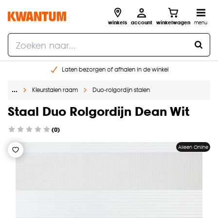
winkels
account
winkelwagen
menu
Laten bezorgen of afhalen in de winkel
Shop online of in onze 96 winkels
…
Kleurstalen raam
Duo-rolgordijn stalen
Gratis raam advies en inmeten aan huis
€ 5,- korting op je volgende bestelling
Staal Duo Rolgordijn Dean Wit
(0)
Alleen Online