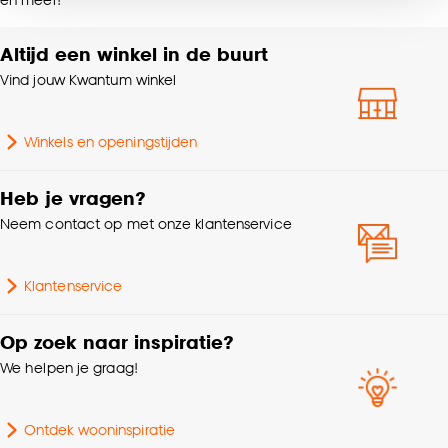
noodzakelijke cookies te accepteren. Je kunt er ook
Gewicht gram per m2
130 G/m2
voor kiezen om bepaalde cookies wel of niet te
Altijd een winkel in de buurt
accepteren door op ‘Cookies aanpassen’ te
Kleurtint
Wit
klikken.
Vind jouw Kwantum winkel
Goed om te weten is dat je deze keuze altijd nog
Winkels en openingstijden
kan aanpassen, bekijk hiervoor onze
cookieverklaring
.
Heb je vragen?
Neem contact op met onze klantenservice
Klantenservice
Op zoek naar inspiratie?
We helpen je graag!
Ontdek wooninspiratie