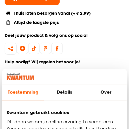
Thuis laten bezorgen vanaf (+ € 2,99)
Altijd de laagste prijs
Deel jouw product & volg ons op social
Hulp nodig? Wij regelen het voor je!
Ga terug naar het hoofdproduct
Toestemming
Details
Over
Productomschrijving
Wil je zeker weten dat deze raamdecoratie bij de rest van
jouw interieur past? Bestel vrijblijvend één of meerdere
Kwantum gebruikt cookies
kleurstalen en bekijk of vergelijk eenvoudig welke
raamdecoratie jouw favoriet is. Zo ben je 100% zeker van de
Dit doen we om je online ervaring te verbeteren.
juiste keuze. De kleurstalen worden binnen 2 à 3 werkdagen
Sommige cookies zijn noodzakelijk, terwijl andere