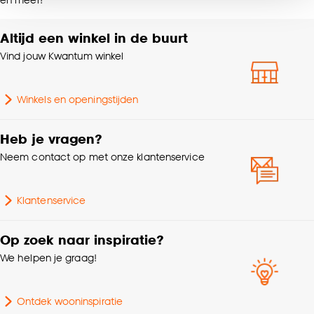
noodzakelijke cookies te accepteren. Je kunt er ook
Kleurtint
Grijs
voor kiezen om bepaalde cookies wel of niet te
Altijd een winkel in de buurt
accepteren door op ‘Cookies aanpassen’ te
klikken.
Vind jouw Kwantum winkel
Goed om te weten is dat je deze keuze altijd nog
Winkels en openingstijden
kan aanpassen, bekijk hiervoor onze
cookieverklaring
.
Heb je vragen?
Neem contact op met onze klantenservice
Klantenservice
Op zoek naar inspiratie?
We helpen je graag!
Ontdek wooninspiratie