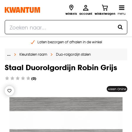
winkels
account
winkelwagen
menu
Laten bezorgen of afhalen in de winkel
Shop online of in onze 96 winkels
…
Kleurstalen raam
Duo-rolgordijn stalen
Gratis raam advies en inmeten aan huis
€ 5,- korting op je volgende bestelling
Staal Duorolgordijn Robin Grijs
(0)
Alleen Online