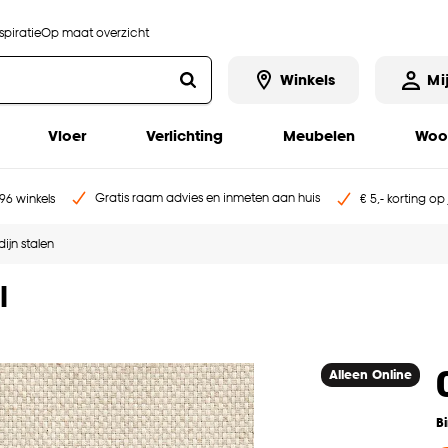
piratie
Op maat overzicht
Winkels
Mi
Vloer
Verlichting
Meubelen
Woo
Gratis raam advies en inmeten aan huis
96 winkels
€ 5,- korting op
ijn stalen
l
Alleen Online
B