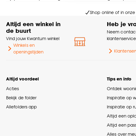
Goed om te weten is dat j
Shop online of in onze
Altijd een winkel in
Heb je vr
de buurt
Neem contact
Vind jouw Kwantum winkel
klantenservic
Winkels en
Klantenser
openingstijden
Altijd voordeel
Tips en info
Acties
Ontdek woonin
Bekijk de folder
Inspiratie op 
Allefolders app
Inspiratie op 
Altijd een opl
Altijd een pas
Alles over me