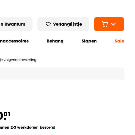
jn Kwantum
Verlanglijstje
naccessoires
Behang
Slapen
Sale
 je volgende bestelling
0.
01
innen 2-3 werkdagen bezorgd