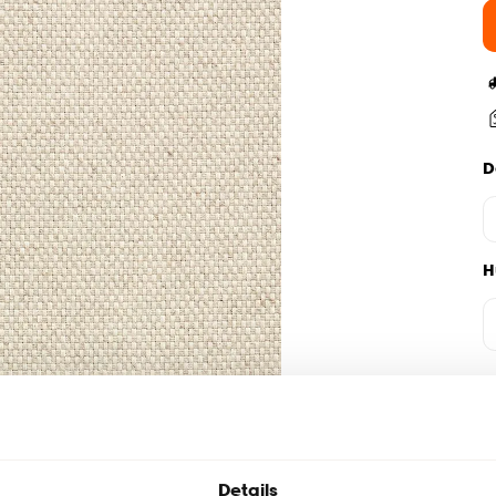
D
H
Details