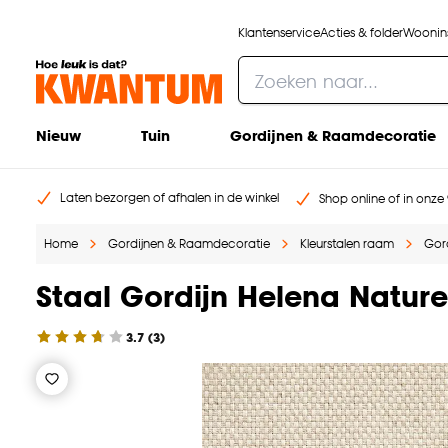
Klantenservice
Acties & folder
Woonins
Nieuw
Tuin
Gordijnen & Raamdecoratie
Laten bezorgen of afhalen in de winkel
Shop online of in onze 
Home
Gordijnen & Raamdecoratie
Kleurstalen raam
Gord
Staal Gordijn Helena Nature
3.7
(
3
)