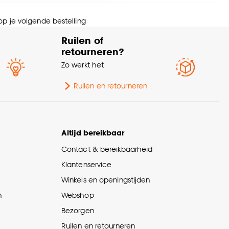
nze
cookieverklaring
.
centrifugeren
 op je volgende bestelling
rt stof
Weef/Drukstof
Ruilen of
retourneren?
wicht gram per m2
370 G/m2
Zo werkt het
Ruilen en retourneren
imptolerantie
3%
Altijd bereikbaar
Contact & bereikbaarheid
Klantenservice
Winkels en openingstijden
n
Webshop
Bezorgen
Ruilen en retourneren