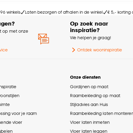
e deze keuze altijd nog kan aanpassen, bekijk hiervoor o
 96 winkels
Laten bezorgen of afhalen in de winkel
€ 5,- korting
Soo
agen?
Op zoek naar
inspiratie?
 op met onze
Ge
e
We helpen je graag!
vice
Ontdek wooninspiratie
Kr
Onze diensten
spiratie
Gordijnen op maat
woonstijlen
Raambekleding op maat
ruimte
Stijladvies aan Huis
ossing voor je raam
Raambekleding laten montere
sende vloer
Vloer laten inmeten
ubelen
Vloer laten leggen