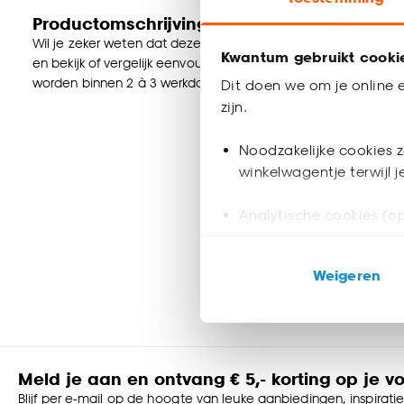
Productomschrijving
Wil je zeker weten dat deze gordijnstof bij de rest van jouw in
Kwantum gebruikt cooki
en bekijk of vergelijk eenvoudig welke gordijnstof jouw favorie
worden binnen 2 à 3 werkdagen thuisbezorgd en passen door 
Dit doen we om je online e
zijn.
Noodzakelijke cookies z
winkelwagentje terwijl 
Analytische cookies (op
Marketing cookies (opt
Weigeren
ook buiten de website 
Klik op ‘Ja, alles toestaa
noodzakelijke cookies te 
accepteren door op ‘Cook
Meld je aan en ontvang € 5,- korting op je v
Blijf per e-mail op de hoogte van leuke aanbiedingen, inspirati